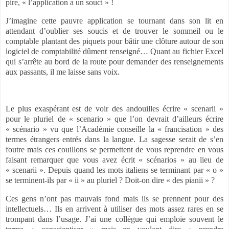
pire, « l’application a un souci » !
J’imagine cette pauvre application se tournant dans son lit en
attendant d’oublier ses soucis et de trouver le sommeil ou le
comptable plantant des piquets pour bâtir une clôture autour de son
logiciel de comptabilité dûment renseigné… Quant au fichier Excel
qui s’arrête au bord de la route pour demander des renseignements
aux passants, il me laisse sans voix.
Le plus exaspérant est de voir des andouilles écrire « scenarii »
pour le pluriel de « scenario » que l’on devrait d’ailleurs écrire
« scénario » vu que l’Académie conseille la « francisation » des
termes étrangers entrés dans la langue. La sagesse serait de s’en
foutre mais ces couillons se permettent de vous reprendre en vous
faisant remarquer que vous avez écrit « scénarios » au lieu de
« scenarii ». Depuis quand les mots italiens se terminant par « o »
se terminent-ils par « ii » au pluriel ? Doit-on dire « des pianii » ?
Ces gens n’ont pas mauvais fond mais ils se prennent pour des
intellectuels… Ils en arrivent à utiliser des mots assez rares en se
trompant dans l’usage. J’ai une collègue qui emploie souvent le