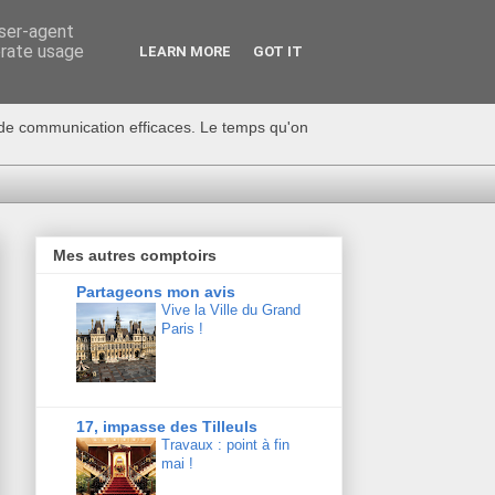
user-agent
erate usage
LEARN MORE
GOT IT
s de communication efficaces. Le temps qu'on
Mes autres comptoirs
Partageons mon avis
Vive la Ville du Grand
Paris !
17, impasse des Tilleuls
Travaux : point à fin
mai !