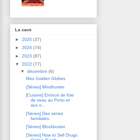
La cave
►
2025
(37)
►
2024
(74)
►
2023
(87)
▼
2022
(77)
▼
décembre
(6)
Mes Golden Globes
[Séries] Mindhunter
[Cuisine] Emincé de foie
de veau au Porto et
aux o...
[Séries] Des séries
familiales
[Séries] Blockbuster
[Séries] How to Sell Drugs
Online (Fast)