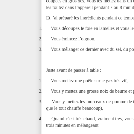
coupées en gros dés, vous les mettez dans un 
les foutez dans l’appareil pendant 7 ou 8 minut
Et j’ai préparé les ingrédients pendant ce temp
1.
Vous découpez le foie en lamelles et vous le
2.
Vous émincez l’oignon,
3.
Vous mélanger ce dernier avec du sel, du poiv
Juste avant de passer à table :
1.
Vous mettez une poêle sur le gaz très vif,
2.
Vous y mettez une grosse noix de beurre et p
3.
Vous y mettez les morceaux de pomme de terr
que le tout chauffe beaucoup),
4.
Quand c’est très chaud, vraiment très, vous 
trois minutes en mélangeant.