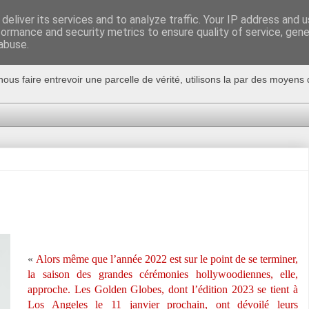
deliver its services and to analyze traffic. Your IP address and 
formance and security metrics to ensure quality of service, gen
abuse.
nous faire entrevoir une parcelle de vérité, utilisons la par des moyen
«
Alors même que l’année 2022 est sur le point de se terminer,
la saison des grandes cérémonies hollywoodiennes, elle,
approche. Les Golden Globes, dont l’édition 2023 se tient à
Los Angeles le 11 janvier prochain, ont dévoilé leurs