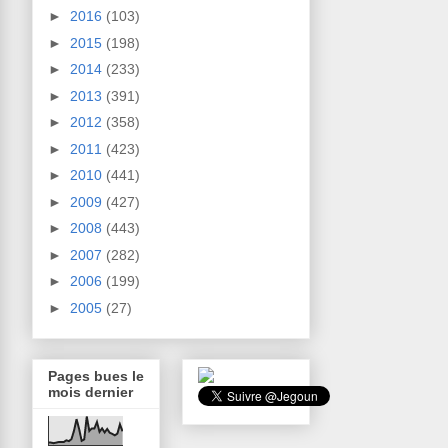
►
2016
(103)
►
2015
(198)
►
2014
(233)
►
2013
(391)
►
2012
(358)
►
2011
(423)
►
2010
(441)
►
2009
(427)
►
2008
(443)
►
2007
(282)
►
2006
(199)
►
2005
(27)
Pages bues le
mois dernier