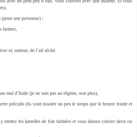
bol avec un petit peu d’eau. Vous couvrez avec une assiette. Et vous
es).
s (pour une personne) :
s farinez,
re et, surtout, de l’ail séché.
as mal d’huile (je ne suis pas au régime, non plus),
e précuits (ils vont rissoler un peu le temps que le beurre fonde et
y mettez les lamelles de foie farinées et vous laissez colorer deux ou