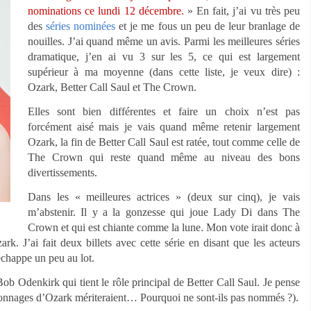
nominations ce lundi 12 décembre.
» En fait, j’ai vu très peu
des
séries nominées
et je me fous un peu de leur branlage de
nouilles. J’ai quand même un avis. Parmi les meilleures séries
dramatique, j’en ai vu 3 sur les 5, ce qui est largement
supérieur à ma moyenne (dans cette liste, je veux dire) :
Ozark, Better Call Saul et The Crown.
Elles sont bien différentes et faire un choix n’est pas
forcément aisé mais je vais quand même retenir largement
Ozark, la fin de Better Call Saul est ratée, tout comme celle de
The Crown qui reste quand même au niveau des bons
divertissements.
Dans les « meilleures actrices » (deux sur cinq), je vais
m’abstenir. Il y a la gonzesse qui joue Lady Di dans The
Crown et qui est chiante comme la lune. Mon vote irait donc à
k. J’ai fait deux billets avec cette série en disant que les acteurs
échappe un peu au lot.
Bob Odenkirk qui tient le rôle principal de Better Call Saul. Je pense
ersonnages d’Ozark mériteraient… Pourquoi ne sont-ils pas nommés ?).