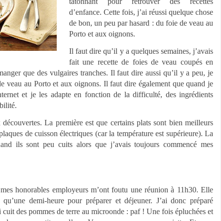
tâtonnant pour retrouver des recettes
d’enfance. Cette fois, j’ai réussi quelque chose
de bon, un peu par hasard : du foie de veau au
Porto et aux oignons.
Il faut dire qu’il y a quelques semaines, j’avais
fait une recette de foies de veau coupés en
manger que des vulgaires tranches. Il faut dire aussi qu’il y a peu, je
de veau au Porto et aux oignons. Il faut dire également que quand je
nternet et je les adapte en fonction de la difficulté, des ingrédients
ilité.
x découvertes. La première est que certains plats sont bien meilleurs
 plaques de cuisson électriques (car la température est supérieure). La
and ils sont peu cuits alors que j’avais toujours commencé mes
s mes honorables employeurs m’ont foutu une réunion à 11h30. Elle
t qu’une demi-heure pour préparer et déjeuner. J’ai donc préparé
 cuit des pommes de terre au microonde : paf ! Une fois épluchées et