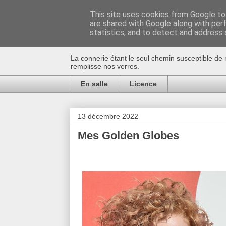
This site uses cookies from Google to 
are shared with Google along with per
Au bistro !
statistics, and to detect and address 
La connerie étant le seul chemin susceptible de 
remplisse nos verres.
En salle
Licence
13 décembre 2022
Mes Golden Globes