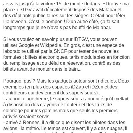
Je vais jusqu'à la voiture 15. Je monte dedans. Et trouve ma
place. iDTGV avait délicatement disposé des Malabar et
des dépliants publicitaires sur les sièges. C'était pour fêter
Halloween. C'est le pompon ! D'un autre côté, ça faisait
longtemps que je ne n'avais pas bouffé de Malabar.
Si vous voulez en savoir plus sur iDTGV, vous pouvez
utiliser Google et Wikipedia. En gros, c'est une espèce de
laboratoire utilisé par la SNCF pour tester de nouvelles
formules : billets électroniques, tarifs modulables en fonction
du remplissage et du délai de réservation, contrôles des
billets avant de monter dans le train,...
Pourquoi pas ? Mais les gadgets autour sont ridicules. Deux
exemples (en plus des espaces iDZap et iDZen et des
contrôleurs qui deviennent des superviseurs) :
- au bout d'une heure, le superviseur a annoncé qu'il mettait
à disposition des crayons de couleur et des trucs de
coloriage pour les gamins mais que seuls les premiers
arrivés seraient servis,
- arrivé à Rennes, il a dit ce que disent les pilotes dans les
avions : la météo. Le temps est couvert, il y a des nuages, il