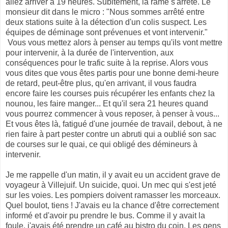
allez arriver à 19 heures. Subitement, la rame s'arrête. Le
monsieur dit dans le micro : "Nous sommes arrêté entre
deux stations suite à la détection d'un colis suspect. Les
équipes de déminage sont prévenues et vont intervenir."
Vous vous mettez alors à penser au temps qu'ils vont mettre
pour intervenir, à la durée de l'intervention, aux
conséquences pour le trafic suite à la reprise. Alors vous
vous dites que vous êtes partis pour une bonne demi-heure
de retard, peut-être plus, qu'en arrivant, il vous faudra
encore faire les courses puis récupérer les enfants chez la
nounou, les faire manger... Et qu'il sera 21 heures quand
vous pourrez commencer à vous reposer, à penser à vous...
Et vous êtes là, fatigué d'une journée de travail, debout, à ne
rien faire à part pester contre un abruti qui a oublié son sac
de courses sur le quai, ce qui obligé des démineurs à
intervenir.
Je me rappelle d'un matin, il y avait eu un accident grave de
voyageur à Villejuif. Un suicide, quoi. Un mec qui s'est jeté
sur les voies. Les pompiers doivent ramasser les morceaux.
Quel boulot, tiens ! J'avais eu la chance d'être correctement
informé et d'avoir pu prendre le bus. Comme il y avait la
foule, j'avais été prendre un café au bistro du coin. Les gens