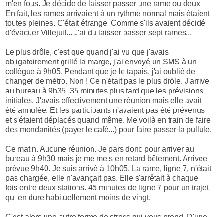
m'en fous. Je décide de laisser passer une rame ou deux.
En fait, les rames arrivaient à un rythme normal mais étaient
toutes pleines. C'était étrange. Comme s'ils avaient décidé
d'évacuer Villejuif... J'ai du laisser passer sept rames...
Le plus drôle, c'est que quand j'ai vu que j'avais
obligatoirement grillé la marge, j'ai envoyé un SMS à un
collègue à 9h05. Pendant que je le tapais, j'ai oublié de
changer de métro. Non ! Ce n'était pas le plus drôle. J'arrive
au bureau à 9h35. 35 minutes plus tard que les prévisions
initiales. J'avais effectivement une réunion mais elle avait
été annulée. Et les participants n'avaient pas été prévenus
et s'étaient déplacés quand même. Me voilà en train de faire
des mondanités (payer le café...) pour faire passer la pullule.
Ce matin. Aucune réunion. Je pars donc pour arriver au
bureau à 9h30 mais je me mets en retard bêtement. Arrivée
prévue 9h40. Je suis arrivé à 10h05. La rame, ligne 7, n'était
pas chargée, elle n'avançait pas. Elle s'arrêtait à chaque
fois entre deux stations. 45 minutes de ligne 7 pour un trajet
qui en dure habituellement moins de vingt.
C'est alors une autre forme de stress qui vous prend. D'une