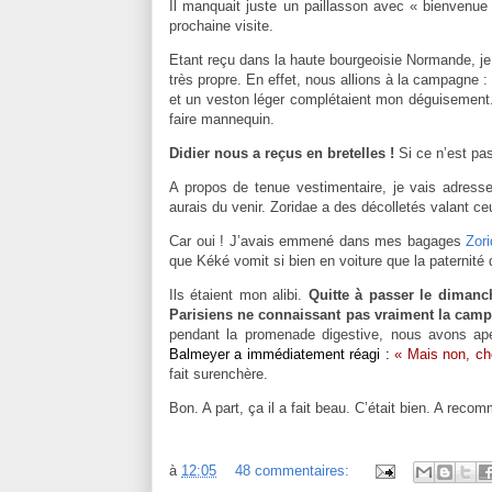
Il manquait juste un paillasson avec « bienvenue
prochaine visite.
Etant reçu dans la haute bourgeoisie Normande, je
très propre. En effet, nous allions à la campagne :
et un veston léger complétaient mon déguisement.
faire mannequin.
Didier nous a reçus en bretelles !
Si ce n’est pa
A propos de tenue vestimentaire, je vais adres
aurais du venir. Zoridae a des décolletés valant ce
Car oui ! J’avais emmené dans mes bagages
Zor
que Kéké vomit si bien en voiture que la paternité
Ils étaient mon alibi.
Quitte à passer le dimanc
Parisiens ne connaissant pas vraiment la cam
pendant la promenade digestive, nous avons ap
Balmeyer a immédiatement réagi :
« Mais non, ché
fait surenchère.
Bon. A part, ça il a fait beau. C’était bien. A reco
à
12:05
48 commentaires: