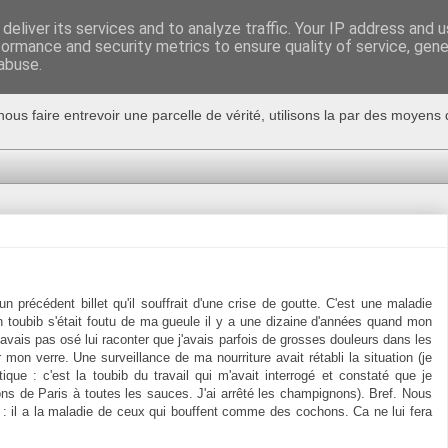
deliver its services and to analyze traffic. Your IP address and 
formance and security metrics to ensure quality of service, gen
abuse.
nous faire entrevoir une parcelle de vérité, utilisons la par des moyen
 précédent billet qu'il souffrait d'une crise de goutte. C'est une maladie
 toubib s'était foutu de ma gueule il y a une dizaine d'années quand mon
'avais pas osé lui raconter que j'avais parfois de grosses douleurs dans les
mon verre. Une surveillance de ma nourriture avait rétabli la situation (je
ique : c'est la toubib du travail qui m'avait interrogé et constaté que je
s de Paris à toutes les sauces. J'ai arrêté les champignons). Bref. Nous
: il a la maladie de ceux qui bouffent comme des cochons. Ca ne lui fera