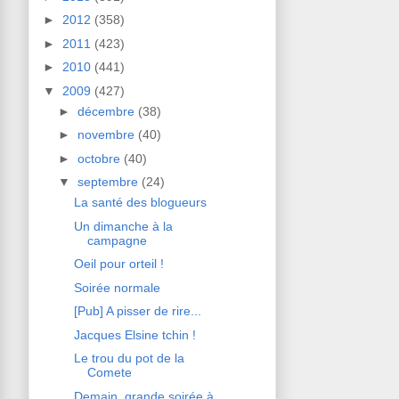
►
2012
(358)
►
2011
(423)
►
2010
(441)
▼
2009
(427)
►
décembre
(38)
►
novembre
(40)
►
octobre
(40)
▼
septembre
(24)
La santé des blogueurs
Un dimanche à la
campagne
Oeil pour orteil !
Soirée normale
[Pub] A pisser de rire...
Jacques Elsine tchin !
Le trou du pot de la
Comete
Demain, grande soirée à