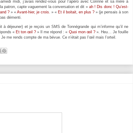
Samedi midi, j’avais rendez-vous pour l’apéro avec Corinne et sa mère à
, la patron, capte vaguement la conversation et dit «
ah ! Dis donc ! Qu’est-
uand ?
» «
Avant-hier, je crois.
» «
Et il boitait, en plus ?
» (je pensais à son
 pas démenti.
tait à déjeuner) et je reçois un SMS de Tonnégrande qui m’informe qu’il ne
 réponds «
Et ton œil ?
» Il me répond : «
Quoi mon œil ?
». Heu… Je fouille
Je me rends compte de ma bévue. Ce n’était pas l’œil mais l’orteil.