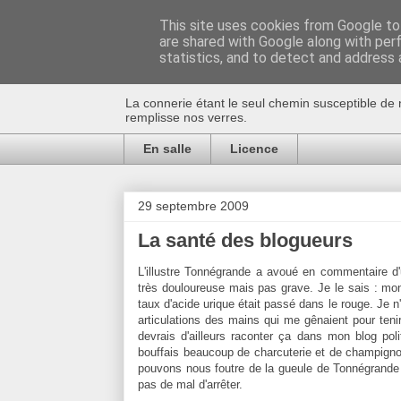
This site uses cookies from Google to 
are shared with Google along with per
Au bistro !
statistics, and to detect and address 
La connerie étant le seul chemin susceptible de 
remplisse nos verres.
En salle
Licence
29 septembre 2009
La santé des blogueurs
L'illustre Tonnégrande a avoué en commentaire d'un
très douloureuse mais pas grave. Je le sais : mon
taux d'acide urique était passé dans le rouge. Je n
articulations des mains qui me gênaient pour tenir 
devrais d'ailleurs raconter ça dans mon blog polit
bouffais beaucoup de charcuterie et de champignon
pouvons nous foutre de la gueule de Tonnégrande 
pas de mal d'arrêter.