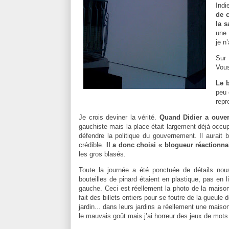
Indi
de c
la s
une 
je n
Sur 
Vous
Le b
peu 
repr
Je crois deviner la vérité.
Quand Didier a ouvert
gauchiste mais la place était largement déjà occupé
défendre la politique du gouvernement. Il aurait b
crédible.
Il a donc choisi « blogueur réactionna
les gros blasés.
Toute la journée a été ponctuée de détails nou
bouteilles de pinard étaient en plastique, pas en l
gauche. Ceci est réellement la photo de la mais
fait des billets entiers pour se foutre de la gueul
jardin... dans leurs jardins a réellement une maiso
le mauvais goût mais j’ai horreur des jeux de mots 