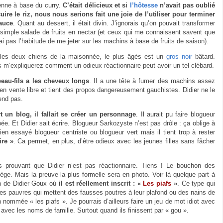
enne à base du curry.
C’était délicieux et si
l’hôtesse
n’avait pas oublié
uire le riz, nous nous serions fait une joie de l’utiliser pour terminer
auce
. Quant au dessert, il était divin. J’ignorais qu’on pouvait transformer
simple salade de fruits en nectar (et ceux qui me connaissent savent que
’ai pas l’habitude de me jeter sur les machins à base de fruits de saison).
les deux chiens de la maisonnée, le plus âgés est un
gros noir
bâtard.
 m’expliquerez comment un odieux réactionnaire peut avoir un tel clébard.
eau-fils a les cheveux longs
. Il a une tête à fumer des machins assez
en vente libre et tient des propos dangereusement gauchistes. Didier ne le
end pas.
 un blog, il fallait se créer un personnage
. Il aurait pu faire blogueur
e. Et Didier sait écrire. Blogueur Sarkozyste n’est pas drôle : ça oblige à
ien essayé blogueur centriste ou blogueur vert mais il tient trop à rester
ire »
. Ca permet, en plus, d’être odieux avec les jeunes filles sans fâcher
s prouvant que Didier n’est pas réactionnaire. Tiens ! Le bouchon des
iège. Mais la preuve la plus formelle sera en photo. Voir là quelque part à
on de Didier Goux où
il est réellement inscrit : «
Les piafs
»
. Ce type qui
e des pauvres qui mettent des fausses poutres à leur plafond ou des nains de
n nommée « les piafs ». Je pourrais d’ailleurs faire un jeu de mot idiot avec
avec les noms de famille. Surtout quand ils finissent par « gou ».