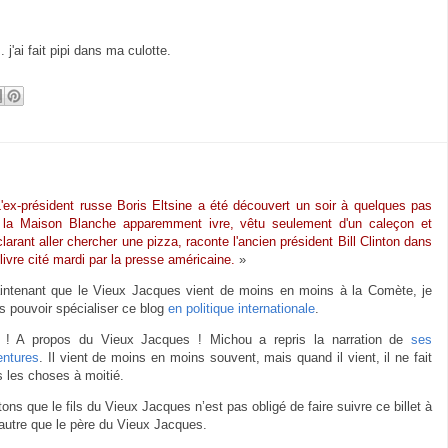
.. j'ai fait pipi dans ma culotte.
L'ex-président russe Boris Eltsine a été découvert un soir à quelques pas
 la Maison Blanche apparemment ivre, vêtu seulement d'un caleçon et
larant aller chercher une pizza, raconte l'ancien président Bill Clinton dans
livre cité mardi par la presse américaine.
»
intenant que le Vieux Jacques vient de moins en moins à la Comète, je
s pouvoir spécialiser ce blog
en politique internationale
.
 ! A propos du Vieux Jacques ! Michou a repris la narration de
ses
entures
. Il vient de moins en moins souvent, mais quand il vient, il ne fait
 les choses à moitié.
ons que le fils du Vieux Jacques n’est pas obligé de faire suivre ce billet à
 autre que le père du Vieux Jacques.