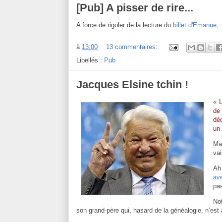
[Pub] A pisser de rire...
A force de rigoler de la lecture du
billet d'Emanue
,.
à
13:00
13 commentaires:
Libellés :
Pub
Jacques Elsine tchin !
«
de
déc
un 
Ma
vai
Ah
av
pas
Not
son grand-père qui, hasard de la généalogie, n’est