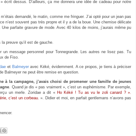
 » écrit dessus. D’ailleurs, ça me donnera une idée de cadeau pour notre
 m’étais demandé, le matin, comme me fringuer. J’ai opté pour un jean pas
 ce n’est souvent pas très propre et il y a de la boue. Une chemise délicate
 Une parfaite gravure de mode. Avec 40 kilos de moins, j’aurais même pu
s la preuve qu’il est de gauche.
ser un message personnel pour Tonnegrande. Les autres ne lisez pas. Tu
ux de Fiso.
idae
et
Balmeyer
avec Kéké, évidemment. A ce propos, je tiens à préciser
 de Balmeyer ne peut être remise en question.
he à la campagne, j’avais choisi de promener une famille de jeunes
pagne
. Quand je dis « pas vraiment », c’est un euphémisme. Par exemple,
erçu un merle. Zoridae a dit «
Ho Kéké ! Tu as vu le zoli canard ? ».
rie, c’est un corbeau.
». Didier et moi, en parfait gentlemans n’avons pas
mmencer.