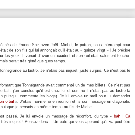
 fléchés de France Soir avec Joël. Michel, le patron, nous interrompt pour
était de son fils qui lui annonçait qu’il était au « quinze vingt » ! Je précise
ur les yeux. Il venait d’avoir un accident et son œil était salement touché.
l mais serait très gêné quelques temps.
Tonnégrande au bistro. Je n’étais pas inquiet, juste surpris. Ce n’est pas le
informant que Tonnégrande avait commenté un de mes billets. Ce n’est pas
af : j’en conclus qu’il est chez lui et comme il n’était pas au bistro la
nin puisqu’il commente les blogs). Je lui envoie un mail pour lui demander
mon orteil
». J’étais moi-même en réunion et lis son message en diagonale.
 puisque je pensais en même temps au fils de Michel…
’est passé. Je lui envoie un message de réconfort, du type «
bah ! Ca
très inquiet ! Pensez donc… Un pote qui vous apprend qu’il va peut-être