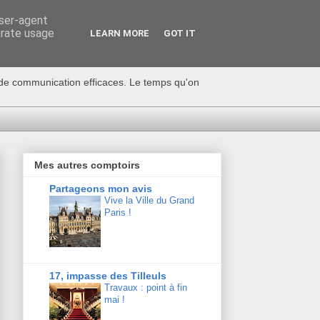
user-agent
erate usage
LEARN MORE
GOT IT
s de communication efficaces. Le temps qu'on
Mes autres comptoirs
Partageons mon avis
Vive la Ville du Grand
Paris !
17, impasse des Tilleuls
Travaux : point à fin
mai !