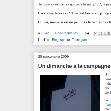
Je prise à ces dames qui nous lisent qu'il n'y a pas
Par contre, la santé d'
Olivier
est beaucoup plus préo
Olivier, même si on ne peut pas faire grande cho
à
18:42
14 commentaires:
Libellés :
Blogosphère
,
Tonnegrande
28 septembre 2009
Un dimanche à la campagne
Un 
tien
méta
que 
viei
Le r
réac
blan