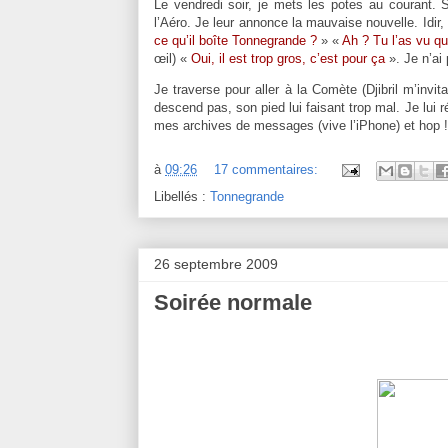
Le vendredi soir, je mets les potes au courant. 
l’Aéro. Je leur annonce la mauvaise nouvelle. Idir
ce qu’il boîte Tonnegrande ?
» «
Ah ? Tu l’as vu q
œil) «
Oui, il est trop gros, c’est pour ça
». Je n’ai
Je traverse pour aller à
la Comète
(Djibril m’invi
descend pas, son pied lui faisant trop mal. Je lui
mes archives de messages (vive l’iPhone) et hop ! 
à
09:26
17 commentaires:
Libellés :
Tonnegrande
26 septembre 2009
Soirée normale