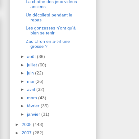
La chaîne des jeux vidéos
anciens
Un décolleté pendant le
repas
Les gonzesses n'ont qu'à
bien se tenir
Zac Efron en a-t-il une
grosse ?
►
août
(36)
►
juillet
(60)
►
juin
(22)
►
mai
(26)
►
avril
(32)
►
mars
(43)
►
février
(35)
►
janvier
(31)
►
2008
(443)
►
2007
(282)