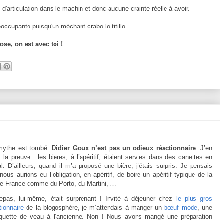
 d'articulation dans le machin et donc aucune crainte réelle à avoir.
ccupante puisqu'un méchant crabe le titille.
se, on est avec toi !
mythe est tombé.
Didier Goux n’est pas un odieux réactionnaire
. J’en
s la preuve : les bières, à l’apéritif, étaient servies dans des canettes en
l. D’ailleurs, quand il m’a proposé une bière, j’étais surpris. Je pensais
nous aurions eu l’obligation, en apéritif, de boire un apéritif typique de la
lle France comme du Porto, du Martini, …
epas, lui-même, était surprenant ! Invité à déjeuner chez
le plus gros
tionnaire
de la blogosphère, je m’attendais à manger un
bœuf mode
, une
quette de veau à l’ancienne. Non ! Nous avons mangé une préparation