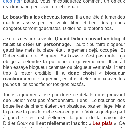
gros noir
bâtard. Vous m’expliquerez comment un odieux
réactionnaire peut avoir un tel clébard.
Le beau-fils a les cheveux longs
. Il a une tête à fumer des
machins assez peu en vente libre et tient des propos
dangereusement gauchistes. Didier ne le reprend pas.
Je crois deviner la vérité.
Quand Didier a ouvert un blog, il
fallait se créer un personnage
. Il aurait pu faire blogueur
gauchiste mais la place était largement déjà occupée. Et
Didier sait écrire. Blogueur Sarkozyste n’est pas drôle : ça
oblige à défendre la politique du gouvernement. Il aurait
bien essayé blogueur centriste ou blogueur vert mais il tient
trop à rester crédible.
Il a donc choisi « blogueur
réactionnaire »
. Ca permet, en plus, d’être odieux avec les
jeunes filles sans fâcher les gros blasés.
Toute la journée a été ponctuée de détails nous prouvant
que Didier n’est pas réactionnaire. Tiens ! Le bouchon des
bouteilles de pinard étaient en plastique, pas en liège. Mais
la preuve la plus formelle sera en photo. Voir là quelque part
à gauche. Ceci est réellement la photo de la maison de
Didier Goux où
il est réellement inscrit : «
Les piafs
»
. Ce