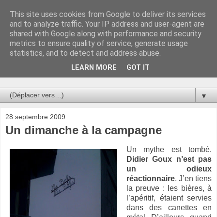
This site uses cookies from Google to deliver its services
Au bistro !
and to analyze traffic. Your IP address and user-agent are
shared with Google along with performance and security
metrics to ensure quality of service, generate usage
La connerie étant le seul chemin susceptible de nous faire
statistics, and to detect and address abuse.
entrevoir une parcelle de vérité, utilisons la par des moyens
de communication efficaces. Le temps qu'on remplisse nos
LEARN MORE
GOT IT
verres.
▼
28 septembre 2009
Un dimanche à la campagne
Un mythe est tombé.
Didier Goux n’est pas
un odieux
réactionnaire
. J’en tiens
la preuve : les bières, à
l’apéritif, étaient servies
dans des canettes en