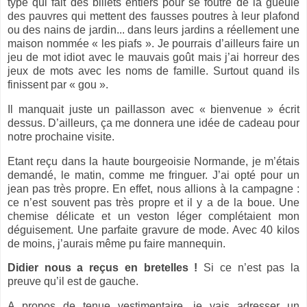
type qui fait des billets entiers pour se foutre de la gueule
des pauvres qui mettent des fausses poutres à leur plafond
ou des nains de jardin... dans leurs jardins a réellement une
maison nommée « les piafs ». Je pourrais d’ailleurs faire un
jeu de mot idiot avec le mauvais goût mais j’ai horreur des
jeux de mots avec les noms de famille. Surtout quand ils
finissent par « gou ».
Il manquait juste un paillasson avec « bienvenue » écrit
dessus. D’ailleurs, ça me donnera une idée de cadeau pour
notre prochaine visite.
Etant reçu dans la haute bourgeoisie Normande, je m’étais
demandé, le matin, comme me fringuer. J’ai opté pour un
jean pas très propre. En effet, nous allions à la campagne :
ce n’est souvent pas très propre et il y a de la boue. Une
chemise délicate et un veston léger complétaient mon
déguisement. Une parfaite gravure de mode. Avec 40 kilos
de moins, j’aurais même pu faire mannequin.
Didier nous a reçus en bretelles !
Si ce n’est pas la
preuve qu’il est de gauche.
A propos de tenue vestimentaire, je vais adresser un