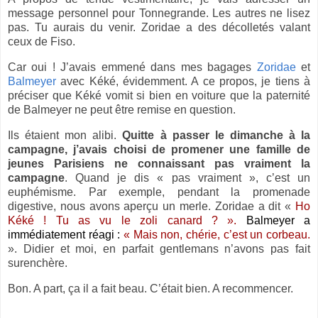
message personnel pour Tonnegrande. Les autres ne lisez
pas. Tu aurais du venir. Zoridae a des décolletés valant
ceux de Fiso.
Car oui ! J’avais emmené dans mes bagages
Zoridae
et
Balmeyer
avec Kéké, évidemment. A ce propos, je tiens à
préciser que Kéké vomit si bien en voiture que la paternité
de Balmeyer ne peut être remise en question.
Ils étaient mon alibi.
Quitte à passer le dimanche à la
campagne, j’avais choisi de promener une famille de
jeunes Parisiens ne connaissant pas vraiment la
campagne
. Quand je dis « pas vraiment », c’est un
euphémisme. Par exemple, pendant la promenade
digestive, nous avons aperçu un merle. Zoridae a dit «
Ho
Kéké ! Tu as vu le zoli canard ? ».
Balmeyer a
immédiatement réagi :
« Mais non, chérie, c’est un corbeau.
». Didier et moi, en parfait gentlemans n’avons pas fait
surenchère.
Bon. A part, ça il a fait beau. C’était bien. A recommencer.