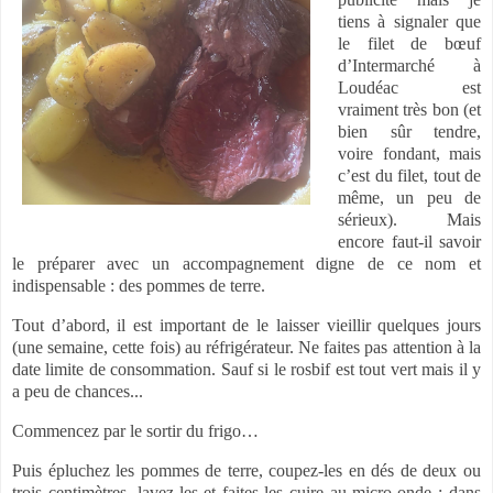
tiens à signaler que
le filet de bœuf
d’Intermarché à
Loudéac est
vraiment très bon (et
bien sûr tendre,
voire fondant, mais
c’est du filet, tout de
même, un peu de
sérieux). Mais
encore faut-il savoir
le préparer avec un accompagnement digne de ce nom et
indispensable : des pommes de terre.
Tout d’abord, il est important de le laisser vieillir quelques jours
(une semaine, cette fois) au réfrigérateur. Ne faites pas attention à la
date limite de consommation. Sauf si le rosbif est tout vert mais il y
a peu de chances...
Commencez par le sortir du frigo…
Puis épluchez les pommes de terre, coupez-les en dés de deux ou
trois centimètres, lavez-les et faites-les cuire au micro-onde : dans