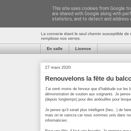
This site uses cookies from Google to 
are shared with Google along with per
Au bistro !
statistics, and to detect and address 
La connerie étant le seul chemin susceptible de 
remplisse nos verres.
En salle
Licence
27 mars 2020
Renouvelons la fête du balc
J’ai senti moins de ferveur que d’habitude sur les
démonstration de soutien aux soignants. Je pense q
(depuis longtemps) pour des andouilles pour lesque
Je pense qu’il serait plus intelligent (heu...) de f
mais on te vaincra car nous sommes unis dans nos s
informaticien.
Pour une fête, il faut une buvette. Je propose que