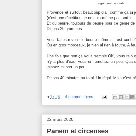
Ingrédient facultatif
Provence et surtout beaucoup d’ail comme ça si je
(c’est une répétition, je ne suis même pas sorti).
Et du beurre, toujours du beurre pour ce genre de
Disons 20 grammes.
Vous faites revenir le beurre même s’il est confi
Ou en gros morceaux, je n’en ai rien à foutre. A fe
Une fois que bon ça vous semble OK, vous rajoute
n’y a plus d’eau, vous en remettez un peu. Quand
laissez mijoter un peu.
Disons 40 minutes au total. Un régal. Mais c’est pâl
à
17:24
4 commentaires:
22 mars 2020
Panem et circenses