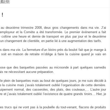
 !
, au deuxième trimestre 2008, deux gros changements dans ma vie. J’ai
employeur et la Comète a été transformée. Le premier événement a fait
 coltine une heure et demie de transport en plus par jour et le deuxième
un changement de clientèle, en partie lié à une augmentation des tarifs.
dans ma vie. La fermeture d’un bistro près du boulot fait que je mange à
 soit en maison de retraite m’oblige à faire la cuisine quand je vais en
chose que des barquettes passées au microonde à part quelques samedis
ais ne nécessitant aucune préparation.
e le plein de barquettes mais au bout de quelques jours, je me suis décidé à
a cuisine mais j’avais totalement oublié l’organisation de cette dernière.
quipement normal, des casseroles, des plats, des couteaux,… L’autre jour
re et j’avais totalement oublié l’existence de quatre grands tiroirs… Hier, je
des trucs qui ne vont pas à la poubelle du tout-venant, flacons de produits