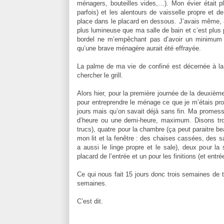
ménagers, bouteilles vides,…). Mon évier était pl
parfois) et les alentours de vaisselle propre et de
place dans le placard en dessous. J’avais même, 
plus lumineuse que ma salle de bain et c’est plus p
bordel ne m’empêchant pas d’avoir un minimum d
qu’une brave ménagère aurait été effrayée.
La palme de ma vie de confiné est décernée à la
chercher le grill.
Alors hier, pour la première journée de la deuxième
pour entreprendre le ménage ce que je m’étais pr
jours mais qu’on savait déjà sans fin. Ma promess
d’heure ou une demi-heure, maximum. Disons trois
trucs), quatre pour la chambre (ça peut paraitre be
mon lit et la fenêtre : des chaises cassées, des s
a aussi le linge propre et le sale), deux pour la
placard de l’entrée et un pour les finitions (et entré
Ce qui nous fait 15 jours donc trois semaines de t
semaines.
C’est dit.