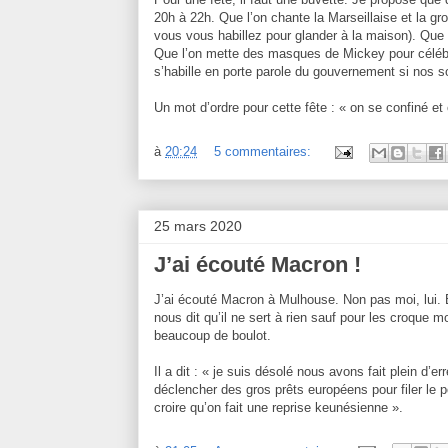
20h à 22h. Que l’on chante la Marseillaise et la g
vous vous habillez pour glander à la maison). Que
Que l’on mette des masques de Mickey pour céléb
s’habille en porte parole du gouvernement si nos 
Un mot d’ordre pour cette fête : « on se confiné et
à
20:24
5 commentaires:
25 mars 2020
J’ai écouté Macron !
J’ai écouté Macron à Mulhouse. Non pas moi, lui. E
nous dit qu’il ne sert à rien sauf pour les croque 
beaucoup de boulot.
Il a dit : « je suis désolé nous avons fait plein d’
déclencher des gros prêts européens pour filer le
croire qu’on fait une reprise keunésienne ».