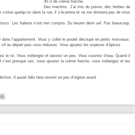
30 cl de crème fraîche.
Des machins. J’ai mis du poivre, des herbes de
 croise quelqu’un dans la rue, il s’écartera et ne me donnera pas de virus
 trucs. Les Italiens n’ont rien compris. Du beurre demi sel. Pas beaucoup.
né dans l’appartement. Vous y coller le poulet découpé en petits morceaux.
u vif au départ puis vous réduisez. Vous ajoutez les espèces d’épices.
z le riz. Vous mélangez et laissez un peu. Vous couvrez d’eau. Quand il
 c’est presque sec, vous ajoutez la crème fraiche, vous mélangez et les
ichon. Il aurait fallu faire revenir un peu d’oignon avant.