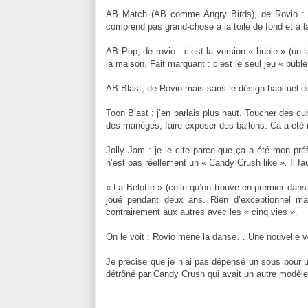
AB Match (AB comme Angry Birds), de Rovio : l
comprend pas grand-chose à la toile de fond et à l
AB Pop, de rovio : c’est la version « buble » (un
la maison. Fait marquant : c’est le seul jeu « buble
AB Blast, de Rovio mais sans le désign habituel de 
Toon Blast : j’en parlais plus haut. Toucher des 
des manèges, faire exposer des ballons. Ca a été 
Jolly Jam : je le cite parce que ça a été mon préf
n’est pas réellement un « Candy Crush like ». Il fa
« La Belotte » (celle qu’on trouve en premier dans l
joué pendant deux ans. Rien d’exceptionnel ma
contrairement aux autres avec les « cinq vies ».
On le voit : Rovio mène la danse… Une nouvelle v
Je précise que je n’ai pas dépensé un sous pour un
détrôné par Candy Crush qui avait un autre modèl