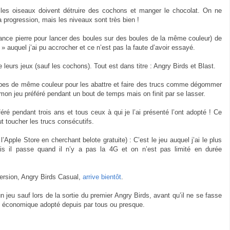
es oiseaux doivent détruire des cochons et manger le chocolat. On ne
a progression, mais les niveaux sont très bien !
 lance pierre pour lancer des boules sur des boules de la même couleur) de
 » auquel j’ai pu accrocher et ce n’est pas la faute d’avoir essayé.
leurs jeux (sauf les cochons). Tout est dans titre : Angry Birds et Blast.
cubes de même couleur pour les abattre et faire des trucs comme dégommer
mon jeu préféré pendant un bout de temps mais on finit par se lasser.
éré pendant trois ans et tous ceux à qui je l’ai présenté l’ont adopté ! Ce
ut toucher les trucs consécutifs.
’Apple Store en cherchant belote gratuite) : C’est le jeu auquel j’ai le plus
is il passe quand il n’y a pas la 4G et on n’est pas limité en durée
ersion, Angry Birds Casual,
arrive bientôt
.
 jeu sauf lors de la sortie du premier Angry Birds, avant qu’il ne se fasse
e économique adopté depuis par tous ou presque.