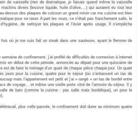
ein de vaisselle (rien de dramatique, je faisais quand même la vaisselle
 machins divers (lessive liquide, huile d’olive,…) qui auraient eu tout leur
au-dessus des plaques de cuisson un grand miroir car ma cuisine est bien
ratique pour se raser. A part les murs, ce n’était pas franchement salle, le
’hygiène, de nettoyer les plaques et l’évier après usage. Il n’empêche
 fois où je me suis fait un steak dans une sauteuse, ayant le flemme de
 semaine de confinement, j’ai profité de difficultés de connexion à internet
omis en début de cette période, annoncée au départ pour une quinzaine de
e est de faire le ménage d’un quart de chaque pièce chaque jour. Un quart
 jours pour la cuisine, quatre pour le séjour (où s’entassent un tas de
aucoup mais l’appartement est petit et j’ai « rangé » un tas de bordel entre
acs de voyage… et même une vieille porte vitré de l’armoire du séjour. Il y
 salle de bain (comme la cuisine : pas salle mais bordélique), un pour le
e).
élétravail, plus celle passée, le confinement doit durer au minimum quatre