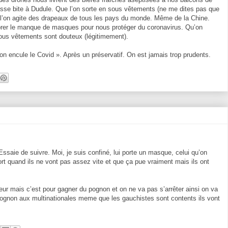
rosse bite à Dudule. Que l’on sorte en sous vêtements (ne me dites pas que
 l’on agite des drapeaux de tous les pays du monde. Même de la Chine.
rer le manque de masques pour nous protéger du coronavirus. Qu’on
sous vêtements sont douteux (légitimement).
 on encule le Covid ». Après un préservatif. On est jamais trop prudents.
ssaie de suivre. Moi, je suis confiné, lui porte un masque, celui qu’on
mort quand ils ne vont pas assez vite et que ça pue vraiment mais ils ont
erreur mais c’est pour gagner du pognon et on ne va pas s’arrêter ainsi on va
 pognon aux multinationales meme que les gauchistes sont contents ils vont