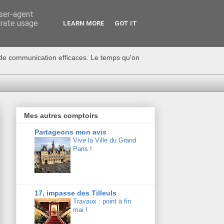
user-agent
erate usage
LEARN MORE
GOT IT
s de communication efficaces. Le temps qu'on
Mes autres comptoirs
Partageons mon avis
Vive la Ville du Grand
Paris !
17, impasse des Tilleuls
Travaux : point à fin
mai !