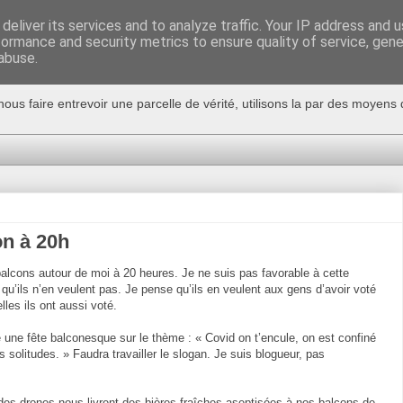
deliver its services and to analyze traffic. Your IP address and 
formance and security metrics to ensure quality of service, gen
abuse.
nous faire entrevoir une parcelle de vérité, utilisons la par des moyen
on à 20h
 balcons autour de moi à 20 heures. Je ne suis pas favorable à cette
u’ils n’en veulent pas. Je pense qu’ils en veulent aux gens d’avoir voté
lles ils ont aussi voté.
aire une fête balconesque sur le thème : « Covid on t’encule, on est confiné
olitudes. » Faudra travailler le slogan. Je suis blogueur, pas
 des drones nous livrent des bières fraîches aseptisées à nos balcons de