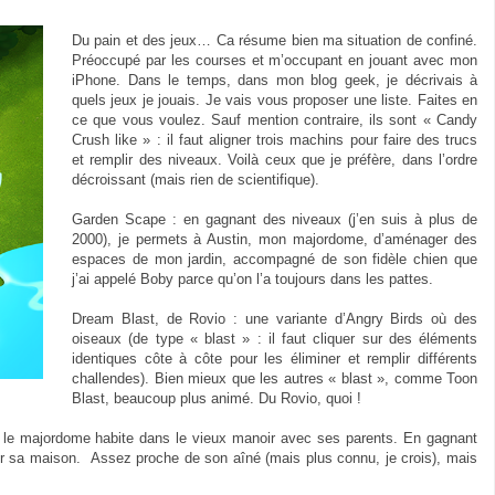
Du pain et des jeux… Ca résume bien ma situation de confiné.
Préoccupé par les courses et m’occupant en jouant avec mon
iPhone. Dans le temps, dans mon blog geek, je décrivais à
quels jeux je jouais. Je vais vous proposer une liste. Faites en
ce que vous voulez. Sauf mention contraire, ils sont « Candy
Crush like » : il faut aligner trois machins pour faire des trucs
et remplir des niveaux. Voilà ceux que je préfère, dans l’ordre
décroissant (mais rien de scientifique).
Garden Scape : en gagnant des niveaux (j’en suis à plus de
2000), je permets à Austin, mon majordome, d’aménager des
espaces de mon jardin, accompagné de son fidèle chien que
j’ai appelé Boby parce qu’on l’a toujours dans les pattes.
Dream Blast, de Rovio : une variante d’Angry Birds où des
oiseaux (de type « blast » : il faut cliquer sur des éléments
identiques côte à côte pour les éliminer et remplir différents
challendes). Bien mieux que les autres « blast », comme Toon
Blast, beaucoup plus animé. Du Rovio, quoi !
n le majordome habite dans le vieux manoir avec ses parents. En gagnant
ger sa maison.
Assez proche de son aîné (mais plus connu, je crois), mais