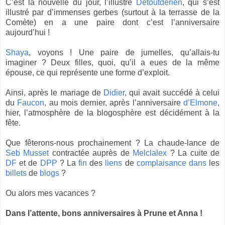
C’est la nouvelle du jour, l’illustre
Detoutderien
, qui s’est
illustré par d’immenses gerbes (surtout à la terrasse de la
Comète) en a une paire dont c’est l’anniversaire
aujourd’hui !
Shaya
, voyons ! Une paire de jumelles, qu’allais-tu
imaginer ? Deux filles, quoi, qu’il a eues de la même
épouse, ce qui représente une forme d’exploit.
Ainsi, après le mariage de
Didier
, qui avait succédé à celui
du
Faucon
, au mois dernier, après l’anniversaire
d’Elmone
,
hier, l’atmosphère de la blogosphère est décidément à la
fête.
Que fêterons-nous prochainement ? La chaude-lance de
Seb Musset
contractée auprès de
Melclalex
? La cuite de
DF
et de
DPP
? La
fin
des
liens
de
complaisance
dans
les
billets
de
blogs
?
Ou alors mes vacances ?
Dans l’attente, bons anniversaires à Prune et Anna !