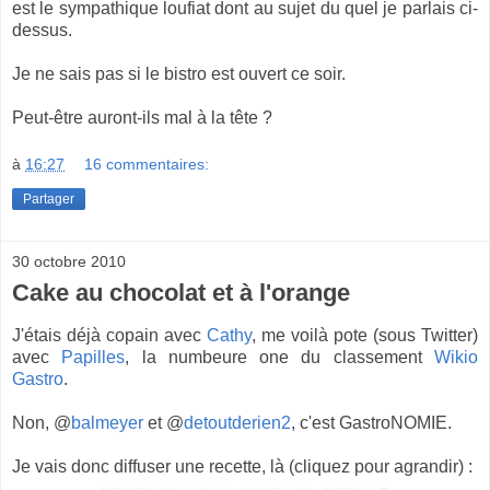
est le sympathique loufiat dont au sujet du quel je parlais ci-
dessus.
Je ne sais pas si le bistro est ouvert ce soir.
Peut-être auront-ils mal à la tête ?
à
16:27
16 commentaires:
Partager
30 octobre 2010
Cake au chocolat et à l'orange
J'étais déjà copain avec
Cathy
, me voilà pote (sous Twitter)
avec
Papilles
, la numbeure one du classement
Wikio
Gastro
.
Non, @
balmeyer
et @
detoutderien2
, c'est GastroNOMIE.
Je vais donc diffuser une recette, là (cliquez pour agrandir) :