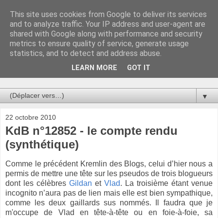
This site uses cookies from Google to deliver its services
Au bistro !
and to analyze traffic. Your IP address and user-agent are
shared with Google along with performance and security
metrics to ensure quality of service, generate usage
La connerie étant le seul chemin susceptible de nous faire
statistics, and to detect and address abuse.
entrevoir une parcelle de vérité, utilisons la par des moyens
de communication efficaces. Le temps qu'on remplisse nos
LEARN MORE
GOT IT
verres.
▼
22 octobre 2010
KdB n°12852 - le compte rendu
(synthétique)
Comme le précédent Kremlin des Blogs, celui d’hier nous a
permis de mettre une tête sur les pseudos de trois blogueurs
dont les célèbres
Gildan
et
Vlad
. La troisième étant venue
incognito n’aura pas de lien mais elle est bien sympathique,
comme les deux gaillards sus nommés. Il faudra que je
m'occupe de Vlad en tête-à-tête ou en foie-à-foie, sa