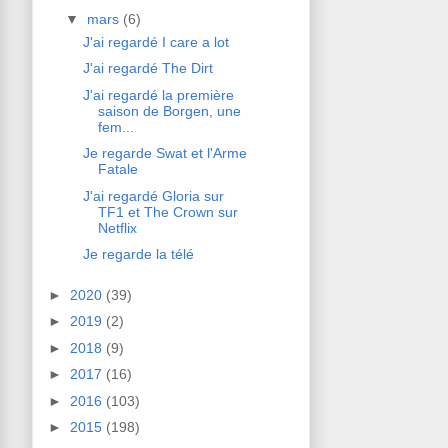
▼
mars
(6)
J'ai regardé I care a lot
J'ai regardé The Dirt
J'ai regardé la première
saison de Borgen, une
fem...
Je regarde Swat et l'Arme
Fatale
J'ai regardé Gloria sur
TF1 et The Crown sur
Netflix
Je regarde la télé
►
2020
(39)
►
2019
(2)
►
2018
(9)
►
2017
(16)
►
2016
(103)
►
2015
(198)