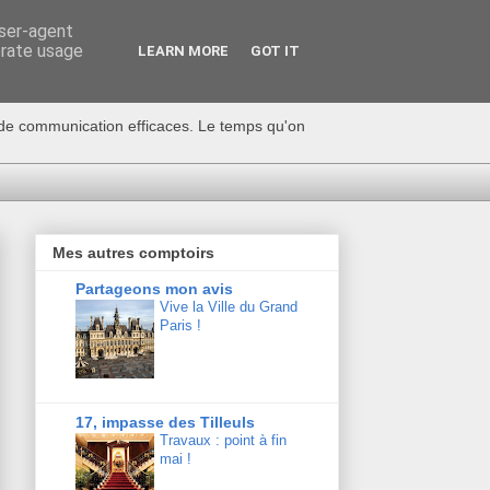
user-agent
erate usage
LEARN MORE
GOT IT
s de communication efficaces. Le temps qu'on
Mes autres comptoirs
Partageons mon avis
Vive la Ville du Grand
Paris !
17, impasse des Tilleuls
Travaux : point à fin
mai !