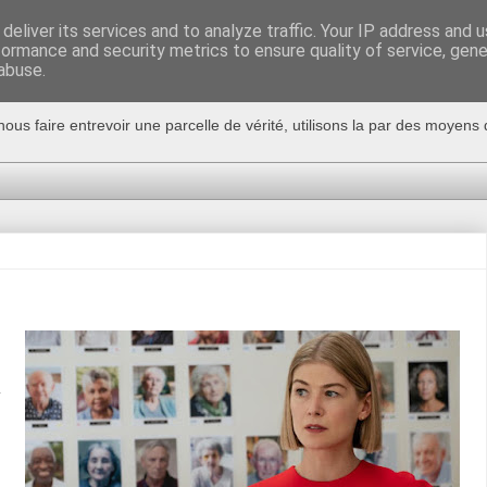
deliver its services and to analyze traffic. Your IP address and 
formance and security metrics to ensure quality of service, gen
abuse.
nous faire entrevoir une parcelle de vérité, utilisons la par des moyen
a