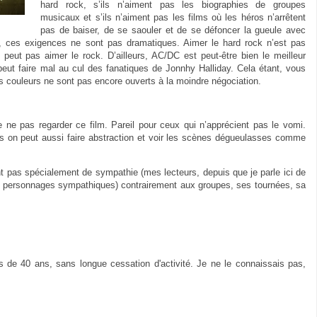
hard rock, s’ils n’aiment pas les biographies de groupes
musicaux et s’ils n’aiment pas les films où les héros n’arrêtent
pas de baiser, de se saouler et de se défoncer la gueule avec
t, ces exigences ne sont pas dramatiques. Aimer le hard rock n’est pas
peut pas aimer le rock. D’ailleurs, AC/DC est peut-être bien le meilleur
ut faire mal au cul des fanatiques de Jonnhy Halliday. Cela étant, vous
s couleurs ne sont pas encore ouverts à la moindre négociation.
 ne pas regarder ce film. Pareil pour ceux qui n’apprécient pas le vomi.
mais on peut aussi faire abstraction et voir les scènes dégueulasses comme
nt pas spécialement de sympathie (mes lecteurs, depuis que je parle ici de
les personnages sympathiques) contrairement aux groupes, ses tournées, sa
 de 40 ans, sans longue cessation d'activité. Je ne le connaissais pas,