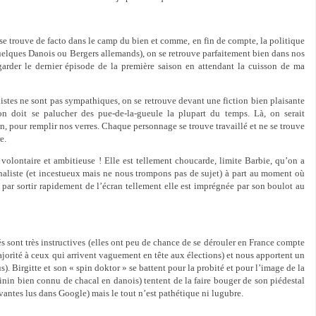
 se trouve de facto dans le camp du bien et comme, en fin de compte, la politique
uelques Danois ou Bergers allemands), on se retrouve parfaitement bien dans nos
egarder le dernier épisode de la première saison en attendant la cuisson de ma
istes ne sont pas sympathiques, on se retrouve devant une fiction bien plaisante
on doit se palucher des pue-de-la-gueule la plupart du temps. Là, on serait
sion, pour remplir nos verres. Chaque personnage se trouve travaillé et ne se trouve
e.
 volontaire et ambitieuse ! Elle est tellement choucarde, limite Barbie, qu’on a
naliste (et incestueux mais ne nous trompons pas de sujet) à part au moment où
 par sortir rapidement de l’écran tellement elle est imprégnée par son boulot au
s sont très instructives (elles ont peu de chance de se dérouler en France compte
jorité à ceux qui arrivent vaguement en tête aux élections) et nous apportent un
s). Birgitte et son « spin doktor » se battent pour la probité et pour l’image de la
in bien connu de chacal en danois) tentent de la faire bouger de son piédestal
ivantes lus dans Google) mais le tout n’est pathétique ni lugubre.