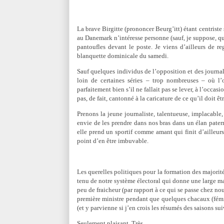
La brave Birgitte (prononcer Beurg’itt) étant centriste
au Danemark n’intéresse personne (sauf, je suppose, q
pantoufles devant le poste. Je viens d’ailleurs de r
blanquette dominicale du samedi.
Sauf quelques individus de l’opposition et des journal
loin de certaines séries – trop nombreuses – où l’
parfaitement bien s’il ne fallait pas se lever, à l’occa
pas, de fait, cantonné à la caricature de ce qu’il doit êtr
Prenons la jeune journaliste, talentueuse, implacable,
envie de les prendre dans nos bras dans un élan pater
elle prend un sportif comme amant qui finit d’ailleurs
point d’en être imbuvable.
Les querelles politiques pour la formation des majorité
tenu de notre système électoral qui donne une large ma
peu de fraicheur (par rapport à ce qui se passe chez nou
première ministre pendant que quelques chacaux (fémin
(et y parvienne si j’en crois les résumés des saisons su
Seulement plaisant. Très.