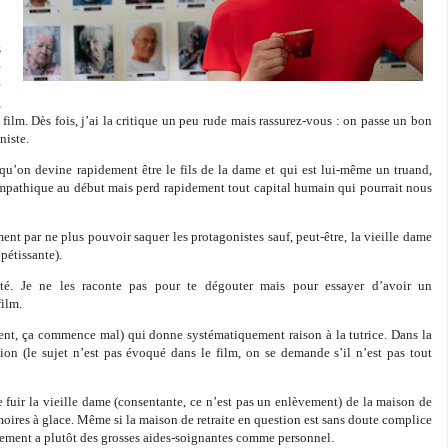
s
e
e
,
ilm. Dès fois, j’ai la critique un peu rude mais rassurez-vous : on passe un bon
niste.
 qu’on devine rapidement être le fils de la dame et qui est lui-même un truand,
ympathique au début mais perd rapidement tout capital humain qui pourrait nous
ement par ne plus pouvoir saquer les protagonistes sauf, peut-être, la vieille dame
ppétissante).
ité. Je ne les raconte pas pour te dégouter mais pour essayer d’avoir un
film.
ment, ça commence mal) qui donne systématiquement raison à la tutrice. Dans la
ion (le sujet n’est pas évoqué dans le film, on se demande s’il n’est pas tout
ire fuir la vieille dame (consentante, ce n’est pas un enlèvement) de la maison de
rmoires à glace. Même si la maison de retraite en question est sans doute complice
sement a plutôt des grosses aides-soignantes comme personnel.