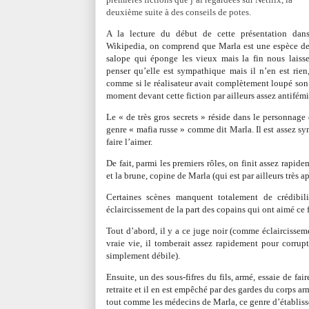
deuxième suite à des conseils de potes.
A la lecture du début de cette présentation dan
Wikipedia, on comprend que Marla est une espèce d
salope qui éponge les vieux mais la fin nous laiss
penser qu’elle est sympathique mais il n’en est rien
comme si le réalisateur avait complètement loupé son f
moment devant cette fiction par ailleurs assez antifémi
Le « de très gros secrets » réside dans le personnage
genre « mafia russe » comme dit Marla. Il est assez s
faire l’aimer.
De fait, parmi les premiers rôles, on finit assez rapid
et la brune, copine de Marla (qui est par ailleurs très a
Certaines scènes manquent totalement de crédibil
éclaircissement de la part des copains qui ont aimé ce 
Tout d’abord, il y a ce juge noir (comme éclaircisse
vraie vie, il tomberait assez rapidement pour corrupt
simplement débile).
Ensuite, un des sous-fifres du fils, armé, essaie de fa
retraite et il en est empêché par des gardes du corps a
tout comme les médecins de Marla, ce genre d’établis