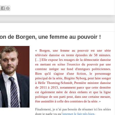
ison de Borgen, une femme au pouvoir !
«
Borgen, une femme au pouvoir est une série
télévisée danoise en trente épisodes de 58 minutes.
[…] Elle expose les rouages de la démocratie danoise
en mettant en scène l'exercice du pouvoir par une
centriste intègre sur fond d'intrigues politiciennes.
Bien qu'il s'agisse d'une fiction, le personnage
principal de la série, Birgitte Nyborg, peut faire songer
à Helle Thorning-Schmidt, Première ministre danoise
de 2011 à 2015, notamment parce que cette dernière
est également mère de deux enfants et que la ligne
politique de son parti peut, dans une certaine mesure,
être assimilée à celle des centristes de la série.
»
Finalement, je n’ai pas besoin de résumer ici les séries
dont je parle vu qu’
internet le fait très bien
.