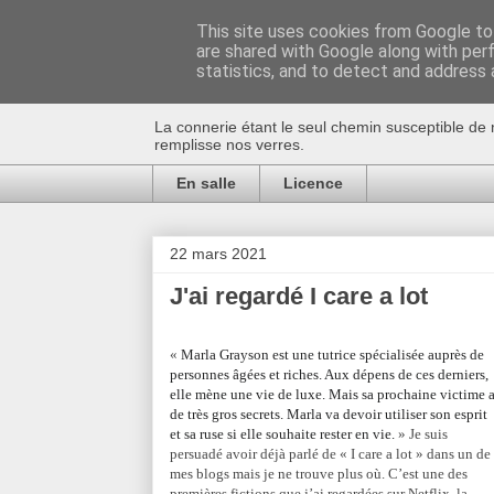
This site uses cookies from Google to 
are shared with Google along with per
Au bistro !
statistics, and to detect and address 
La connerie étant le seul chemin susceptible de 
remplisse nos verres.
En salle
Licence
22 mars 2021
J'ai regardé I care a lot
«
Marla Grayson est une tutrice spécialisée auprès de
personnes âgées et riches. Aux dépens de ces derniers,
elle mène une vie de luxe. Mais sa prochaine victime 
de très gros secrets. Marla va devoir utiliser son esprit
et sa ruse si elle souhaite rester en vie.
» Je suis
persuadé avoir déjà parlé de « I care a lot » dans un de
mes blogs mais je ne trouve plus où. C’est une des
premières fictions que j’ai regardées sur Netflix, la