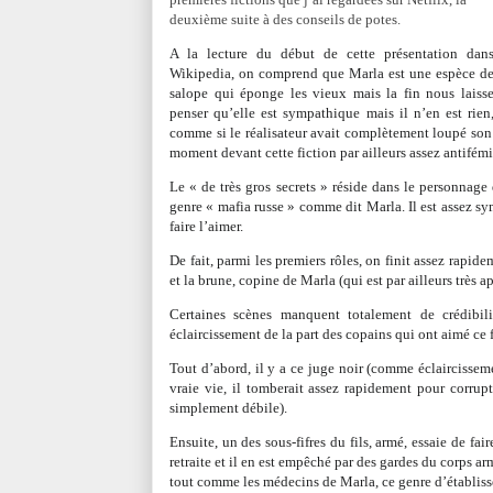
deuxième suite à des conseils de potes.
A la lecture du début de cette présentation dan
Wikipedia, on comprend que Marla est une espèce d
salope qui éponge les vieux mais la fin nous laiss
penser qu’elle est sympathique mais il n’en est rien
comme si le réalisateur avait complètement loupé son f
moment devant cette fiction par ailleurs assez antifémi
Le « de très gros secrets » réside dans le personnage
genre « mafia russe » comme dit Marla. Il est assez s
faire l’aimer.
De fait, parmi les premiers rôles, on finit assez rapid
et la brune, copine de Marla (qui est par ailleurs très a
Certaines scènes manquent totalement de crédibil
éclaircissement de la part des copains qui ont aimé ce 
Tout d’abord, il y a ce juge noir (comme éclaircisse
vraie vie, il tomberait assez rapidement pour corrupt
simplement débile).
Ensuite, un des sous-fifres du fils, armé, essaie de fa
retraite et il en est empêché par des gardes du corps a
tout comme les médecins de Marla, ce genre d’établis