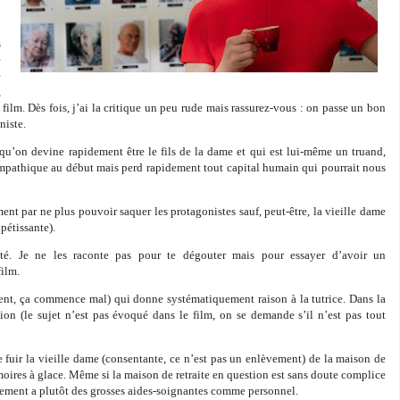
s
e
e
,
ilm. Dès fois, j’ai la critique un peu rude mais rassurez-vous : on passe un bon
niste.
 qu’on devine rapidement être le fils de la dame et qui est lui-même un truand,
ympathique au début mais perd rapidement tout capital humain qui pourrait nous
ement par ne plus pouvoir saquer les protagonistes sauf, peut-être, la vieille dame
ppétissante).
ité. Je ne les raconte pas pour te dégouter mais pour essayer d’avoir un
film.
ment, ça commence mal) qui donne systématiquement raison à la tutrice. Dans la
ion (le sujet n’est pas évoqué dans le film, on se demande s’il n’est pas tout
ire fuir la vieille dame (consentante, ce n’est pas un enlèvement) de la maison de
rmoires à glace. Même si la maison de retraite en question est sans doute complice
sement a plutôt des grosses aides-soignantes comme personnel.