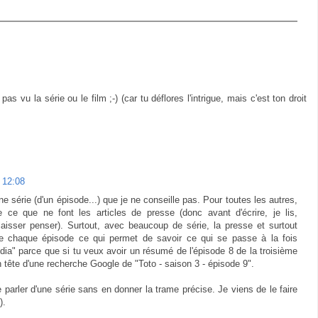
a pas vu la série ou le film ;-) (car tu déflores l'intrigue, mais c'est ton droit
1 12:08
e série (d'un épisode...) que je ne conseille pas. Pour toutes les autres,
e ce que ne font les articles de presse (donc avant d'écrire, je lis,
aisser penser). Surtout, avec beaucoup de série, la presse et surtout
e chaque épisode ce qui permet de savoir ce qui se passe à la fois
edia" parce que si tu veux avoir un résumé de l'épisode 8 de la troisième
en tête d'une recherche Google de "Toto - saison 3 - épisode 9".
de parler d'une série sans en donner la trame précise. Je viens de le faire
).