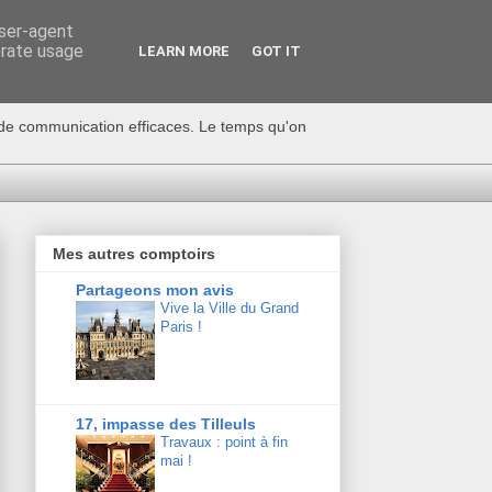
user-agent
erate usage
LEARN MORE
GOT IT
s de communication efficaces. Le temps qu'on
Mes autres comptoirs
Partageons mon avis
Vive la Ville du Grand
Paris !
17, impasse des Tilleuls
Travaux : point à fin
mai !