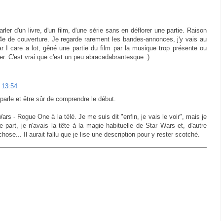
parler d'un livre, d'un film, d'une série sans en déflorer une partie. Raison
s 4e de couverture. Je regarde rarement les bandes-annonces, j'y vais au
par I care a lot, gêné une partie du film par la musique trop présente ou
er. C'est vrai que c'est un peu abracadabrantesque :)
1 13:54
 parle et être sûr de comprendre le début.
r Wars - Rogue One à la télé. Je me suis dit "enfin, je vais le voir", mais je
e part, je n'avais la tête à la magie habituelle de Star Wars et, d'autre
ose... Il aurait fallu que je lise une description pour y rester scotché.