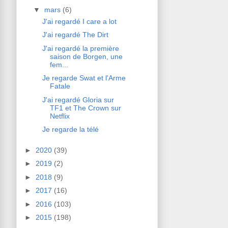
▼
mars
(6)
J'ai regardé I care a lot
J'ai regardé The Dirt
J'ai regardé la première
saison de Borgen, une
fem...
Je regarde Swat et l'Arme
Fatale
J'ai regardé Gloria sur
TF1 et The Crown sur
Netflix
Je regarde la télé
►
2020
(39)
►
2019
(2)
►
2018
(9)
►
2017
(16)
►
2016
(103)
►
2015
(198)