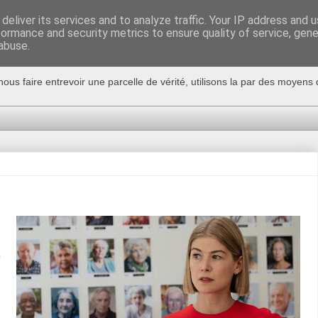
deliver its services and to analyze traffic. Your IP address and 
formance and security metrics to ensure quality of service, gen
abuse.
nous faire entrevoir une parcelle de vérité, utilisons la par des moyen
a