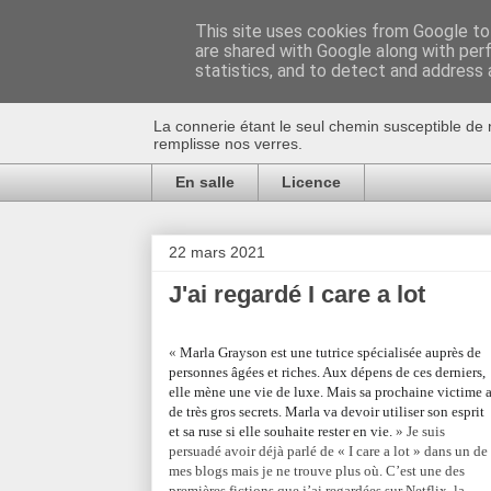
This site uses cookies from Google to 
are shared with Google along with per
Au bistro !
statistics, and to detect and address 
La connerie étant le seul chemin susceptible de 
remplisse nos verres.
En salle
Licence
22 mars 2021
J'ai regardé I care a lot
«
Marla Grayson est une tutrice spécialisée auprès de
personnes âgées et riches. Aux dépens de ces derniers,
elle mène une vie de luxe. Mais sa prochaine victime 
de très gros secrets. Marla va devoir utiliser son esprit
et sa ruse si elle souhaite rester en vie.
» Je suis
persuadé avoir déjà parlé de « I care a lot » dans un de
mes blogs mais je ne trouve plus où. C’est une des
premières fictions que j’ai regardées sur Netflix, la