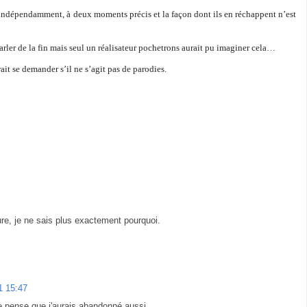
, indépendamment, à deux moments précis et la façon dont ils en réchappent n’est
parler de la fin mais seul un réalisateur pochetrons aurait pu imaginer cela…
ait se demander s’il ne s’agit pas de parodies.
re, je ne sais plus exactement pourquoi.
1 15:47
 je pense que j'aurais abandonné aussi.