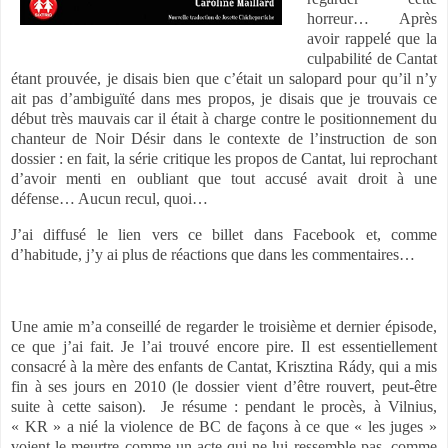
horreur… Après
avoir rappelé que la
culpabilité de Cantat
étant prouvée, je disais bien que c’était un salopard pour qu’il n’y
ait pas d’ambiguïté dans mes propos, je disais que je trouvais ce
début très mauvais car il était à charge contre le positionnement du
chanteur de Noir Désir dans le contexte de l’instruction de son
dossier : en fait, la série critique les propos de Cantat, lui reprochant
d’avoir menti en oubliant que tout accusé avait droit à une
défense… Aucun recul, quoi…
J’ai diffusé le lien vers ce billet dans Facebook et, comme
d’habitude, j’y ai plus de réactions que dans les commentaires…
Une amie m’a conseillé de regarder le troisième et dernier épisode,
ce que j’ai fait. Je l’ai trouvé encore pire. Il est essentiellement
consacré à la mère des enfants de Cantat, Krisztina Rády, qui a mis
fin à ses jours en 2010 (le dossier vient d’être rouvert, peut-être
suite à cette saison).
Je résume : pendant le procès, à Vilnius,
« KR » a nié la violence de BC de façons à ce que « les juges »
voient le meurtre comme un acte qui ne lui ressemble pas, comme