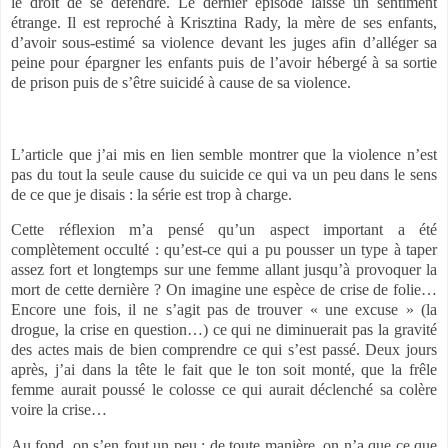
le droit de se défendre. Le dernier épisode laisse un sentiment
étrange. Il est reproché à Krisztina Rady, la mère de ses enfants,
d’avoir sous-estimé sa violence devant les juges afin d’alléger sa
peine pour épargner les enfants puis de l’avoir hébergé à sa sortie
de prison puis de s’être suicidé à cause de sa violence.
L’article que j’ai mis en lien semble montrer que la violence n’est
pas du tout la seule cause du suicide ce qui va un peu dans le sens
de ce que je disais : la série est trop à charge.
Cette réflexion m’a pensé qu’un aspect important a été
complètement occulté : qu’est-ce qui a pu pousser un type à taper
assez fort et longtemps sur une femme allant jusqu’à provoquer la
mort de cette dernière ? On imagine une espèce de crise de folie…
Encore une fois, il ne s’agit pas de trouver « une excuse » (la
drogue, la crise en question…) ce qui ne diminuerait pas la gravité
des actes mais de bien comprendre ce qui s’est passé. Deux jours
après, j’ai dans la tête le fait que le ton soit monté, que la frêle
femme aurait poussé le colosse ce qui aurait déclenché sa colère
voire la crise…
Au fond, on s’en fout un peu : de toute manière, on n’a que ce que