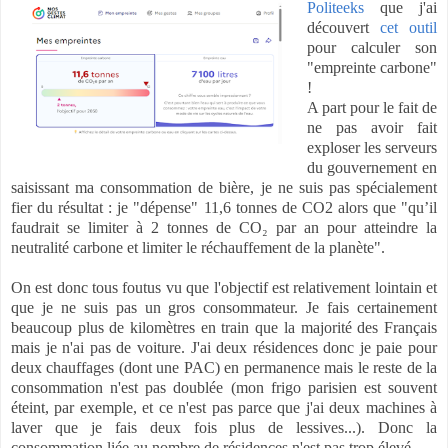
Politeeks
que j'ai
découvert
cet outil
pour calculer son
"empreinte carbone"
!
A part pour le fait de
ne pas avoir fait
exploser les serveurs
du gouvernement en
saisissant ma consommation de bière, je ne suis pas spécialement
fier du résultat : je "dépense" 11,6 tonnes de CO2 alors que "qu’il
faudrait se limiter à 2 tonnes de CO₂ par an pour atteindre la
neutralité carbone et limiter le réchauffement de la planète".
On est donc tous foutus vu que l'objectif est relativement lointain et
que je ne suis pas un gros consommateur. Je fais certainement
beaucoup plus de kilomètres en train que la majorité des Français
mais je n'ai pas de voiture. J'ai deux résidences donc je paie pour
deux chauffages (dont une PAC) en permanence mais le reste de la
consommation n'est pas doublée (mon frigo parisien est souvent
éteint, par exemple, et ce n'est pas parce que j'ai deux machines à
laver que je fais deux fois plus de lessives...). Donc la
consommation liée au nombre de résidences n'est pas trop élevé.