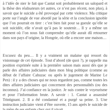
à l’idée de nier le fait que Cantat soit probablement un salopard et
la thèse des réalisateurs (et autres, ce n’est pas récent, non plus), à
savoir que le suicide a été provoqué par cette violence. Ma critique
porte sur l’angle de vue abordé par la série et la conclusion ignoble
que l’on pourrait en tirer : c’est bien fait pour sa gueule qu’elle se
soit suicidée, elle n’avait qu’à pas le soutenir… Il y a même un
moment où l’on nous fait comprendre qu’elle aurait dû retourner
dans son pays d’origine, la Hongrie, où elle a encore une maison…
Excusez du peu… Il y a vraiment un malaise qui ressort du
visionnage de cet épisode. Tout d’abord (de quoi ?), je rappelle ma
position exprimée suite à la première saison mais aussi dès que je
parle des affaires judiciaires dans mon blog politique (comme au
début de l’affaire Cahuzac ou après le jugement de Marine Le
Pen) : il y a des choses qui ne nous regardent pas, comme toutes les
dites affaires judiciaires qui concernent des personnalités (ou des
inconnus). J’ai confiance en la justice. Je suis contre le voyeurisme
et pour l’information brute. A savoir : 1. Cantat a assassiné
Trintignant. 2. Il a été condamné et a purgé sa peine. 3. Une
instruction judiciaire vient d’être ouverte, 15 ans après le suicide de
la mère de ses enfants chez qui il vivait.