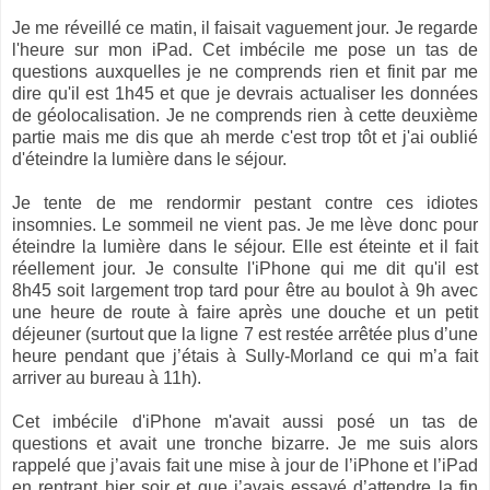
Je me réveillé ce matin, il faisait vaguement jour. Je regarde
l'heure sur mon iPad. Cet imbécile me pose un tas de
questions auxquelles je ne comprends rien et finit par me
dire qu'il est 1h45 et que je devrais actualiser les données
de géolocalisation. Je ne comprends rien à cette deuxième
partie mais me dis que ah merde c'est trop tôt et j'ai oublié
d'éteindre la lumière dans le séjour.
Je tente de me rendormir pestant contre ces idiotes
insomnies. Le sommeil ne vient pas. Je me lève donc pour
éteindre la lumière dans le séjour. Elle est éteinte et il fait
réellement jour. Je consulte l'iPhone qui me dit qu'il est
8h45 soit largement trop tard pour être au boulot à 9h avec
une heure de route à faire après une douche et un petit
déjeuner (surtout que la ligne 7 est restée arrêtée plus d’une
heure pendant que j’étais à Sully-Morland ce qui m’a fait
arriver au bureau à 11h).
Cet imbécile d'iPhone m'avait aussi posé un tas de
questions et avait une tronche bizarre. Je me suis alors
rappelé que j’avais fait une mise à jour de l’iPhone et l’iPad
en rentrant hier soir et que j’avais essayé d’attendre la fin