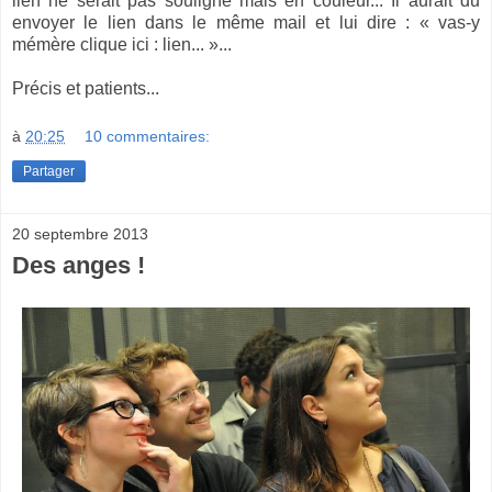
lien ne serait pas souligné mais en couleur... Il aurait du
envoyer le lien dans le même mail et lui dire : « vas-y
mémère clique ici : lien... »...
Précis et patients...
à
20:25
10 commentaires:
Partager
20 septembre 2013
Des anges !