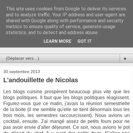
This site uses cookies from Google to deliver its services
Au bistro !
and to analyze traffic. Your IP address and user-agent are
shared with Google along with performance and security
metrics to ensure quality of service, generate usage
La connerie étant le seul chemin susceptible de nous faire
statistics, and to detect and address abuse.
entrevoir une parcelle de vérité, utilisons la par des moyens
de communication efficaces. Le temps qu'on remplisse nos
LEARN MORE
GOT IT
verres.
▼
30 septembre 2013
L'andouillette de Nicolas
Les blogs cuisine prospèrent beaucoup plus vite que les
blogs politiques. Il faut que les blogs politiques réagissent.
Figurez-vous que ce matin, j'avais la réunion semestrielle
de la boite (il me semble qu'elle se tient désormais tous les
trois mois, les semestres raccourcissent). Nous avions un
cocktail, ensuite. J'ai mangé assez de petits fours pour ne
pas avoir envie d'aller déjeuner. Ce soir, nous avions le pot