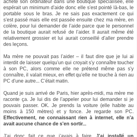
acheté son ordinateur dans une boutique spécialisée, elle
espérait un minimum d'aide donc elle s'est pointé là-bas, le
portable sous le bras. Je ne sais pas exactement ce qui
s'est passé mais elle est passée ensuite chez ma mère, en
colère, pour lui demander de l'aide parce que le personnel
de la boutique aurait refusé de l'aider. Il aurait même été
relativement grossier et lui aurait conseillé d'aller prendre
des leçons.
Ma mère ne pouvait pas l'aider – il faut dire que je lui ai
interdit de laisser quelqu'un qui croyait s'y connaître toucher
à son PC, alors comme elle ne prétend même pas s'y
connaître, il valait mieux, en effet qu'elle ne touche à rien au
PC d'une autre... C'était matin.
Quand je suis arrivé de Paris, hier après-midi, ma mère me
raconte ça. Je lui dis de l'appeler pour lui demander si je
pouvais passer. OK. Je prends la voiture (elle habite au
moins à 150 mètres) et y fonce. Je regarde son PC.
Effectivement, ne connaissant rien à internet, elle n'a
avait aucune chance de s'en sortir...
J'ai donc fait ce que j'avais à faire.
J'ai installé un