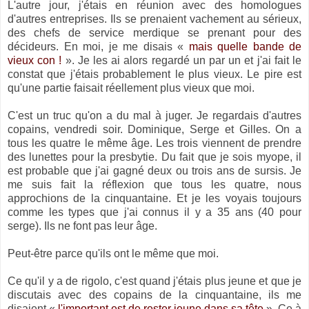
L'autre jour, j'étais en réunion avec des homologues
d'autres entreprises. Ils se prenaient vachement au sérieux,
des chefs de service merdique se prenant pour des
décideurs. En moi, je me disais «
mais quelle bande de
vieux con !
». Je les ai alors regardé un par un et j'ai fait le
constat que j'étais probablement le plus vieux. Le pire est
qu'une partie faisait réellement plus vieux que moi.
C'est un truc qu'on a du mal à juger. Je regardais d'autres
copains, vendredi soir. Dominique, Serge et Gilles. On a
tous les quatre le même âge. Les trois viennent de prendre
des lunettes pour la presbytie. Du fait que je sois myope, il
est probable que j'ai gagné deux ou trois ans de sursis. Je
me suis fait la réflexion que tous les quatre, nous
approchions de la cinquantaine. Et je les voyais toujours
comme les types que j'ai connus il y a 35 ans (40 pour
serge). Ils ne font pas leur âge.
Peut-être parce qu'ils ont le même que moi.
Ce qu'il y a de rigolo, c'est quand j'étais plus jeune et que je
discutais avec des copains de la cinquantaine, ils me
disaient «
l'important est de rester jeune dans sa tête
». Ce à