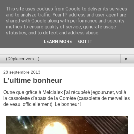
This site uses cookies from Google to deliver its services
Au bistro !
and to analyze traffic. Your IP address and user-agent are
shared with Google along with performance and security
metrics to ensure quality of service, generate usage
La connerie étant le seul chemin susceptible de nous faire
statistics, and to detect and address abuse.
entrevoir une parcelle de vérité, utilisons la par des moyens
de communication efficaces. Le temps qu'on remplisse nos
LEARN MORE
GOT IT
verres.
▼
28 septembre 2013
L'ultime bonheur
Outre que grâce à Melclalex j'ai récupéré jegoun.net, voilà
la cassolette d'abats de la Comète (cassolette de merveilles
de veau, officiellement). Le bonheur !