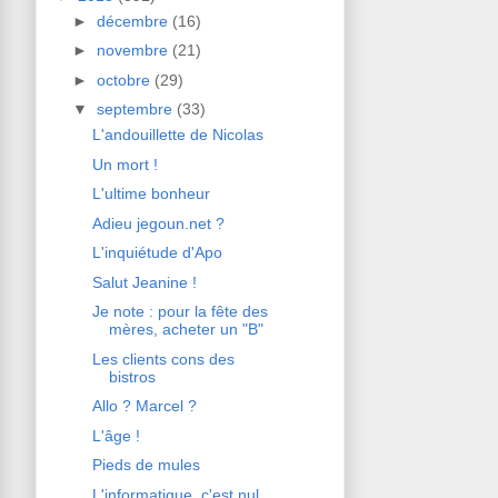
►
décembre
(16)
►
novembre
(21)
►
octobre
(29)
▼
septembre
(33)
L'andouillette de Nicolas
Un mort !
L'ultime bonheur
Adieu jegoun.net ?
L'inquiétude d'Apo
Salut Jeanine !
Je note : pour la fête des
mères, acheter un "B"
Les clients cons des
bistros
Allo ? Marcel ?
L'âge !
Pieds de mules
L'informatique, c'est nul...