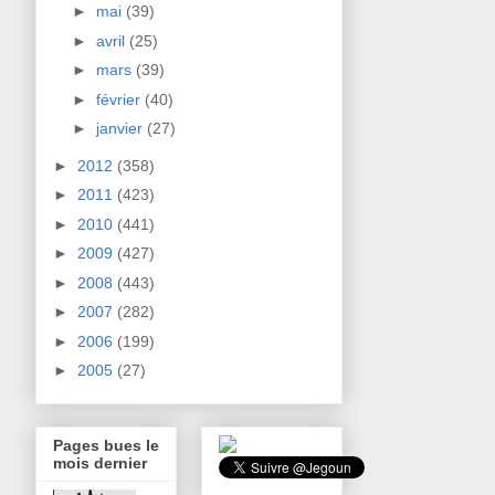
►
mai
(39)
►
avril
(25)
►
mars
(39)
►
février
(40)
►
janvier
(27)
►
2012
(358)
►
2011
(423)
►
2010
(441)
►
2009
(427)
►
2008
(443)
►
2007
(282)
►
2006
(199)
►
2005
(27)
Pages bues le
mois dernier