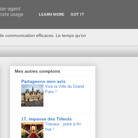
user-agent
erate usage
LEARN MORE
GOT IT
s de communication efficaces. Le temps qu'on
Mes autres comptoirs
Partageons mon avis
Vive la Ville du Grand
Paris !
17, impasse des Tilleuls
Travaux : point à fin
mai !