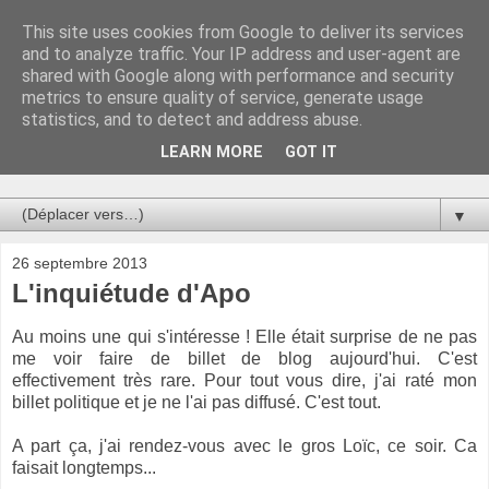
This site uses cookies from Google to deliver its services
Au bistro !
and to analyze traffic. Your IP address and user-agent are
shared with Google along with performance and security
metrics to ensure quality of service, generate usage
La connerie étant le seul chemin susceptible de nous faire
statistics, and to detect and address abuse.
entrevoir une parcelle de vérité, utilisons la par des moyens
de communication efficaces. Le temps qu'on remplisse nos
LEARN MORE
GOT IT
verres.
▼
26 septembre 2013
L'inquiétude d'Apo
Au moins une qui s'intéresse ! Elle était surprise de ne pas
me voir faire de billet de blog aujourd'hui. C'est
effectivement très rare. Pour tout vous dire, j'ai raté mon
billet politique et je ne l'ai pas diffusé. C'est tout.
A part ça, j'ai rendez-vous avec le gros Loïc, ce soir. Ca
faisait longtemps...