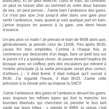
publicités). Et on peut réfléchir. Dans le train, au contraire,
on peut se laisser aller au sommeil et, entre deux baisses
de nez, on peut penser... J'aime bien l'ambiance des gares.
Ce n'est pas que j'irai jusqu'à aller dans une gare pour
sentir l'ambiance, mais, quand je vais quelque part en train,
j'arrive toujours en avance à la gare, une demi heure
d'avance.
Un peu plus ce matin ! Je prenais le train de 9h08 alors que,
généralement, je prends celui de 11h06. Peu après 8h30,
j'avais fini mes emplettes. Comme à chaque fois, je
commence par descendre d'un étage, faire un petit tour sur
le parvis s'il y a quelque chose. Je passe devant l'espèce de
kiosque avec un coiffeur, près des escalators qui mènent à
l'entrée principale (à la sortie principale serait plus correct,
d'ailleurs...) : il était fermé. Il était indiqué qu'il ouvrait à
8h30. J'ai regardé l'heure, il était 8h33. J'aime cette
précision à la minute près qu'impose la SNCF.
J'aime l'ambiance des gares et l'ambiance devant les gares,
avec toujours les mêmes types qui font la manche, les
touristes éberlués qui cherchent où prendre le bus tant
vanté par leurs hôtes : « prends le 8965, tu verras c'est