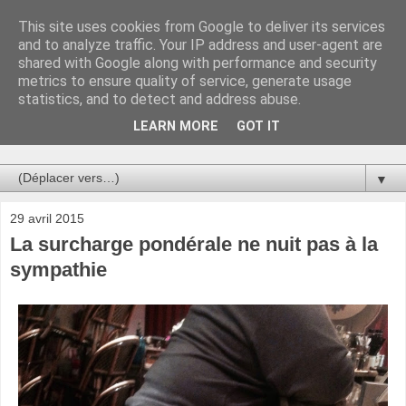
This site uses cookies from Google to deliver its services
Au bistro !
and to analyze traffic. Your IP address and user-agent are
shared with Google along with performance and security
metrics to ensure quality of service, generate usage
La connerie étant le seul chemin susceptible de nous faire
statistics, and to detect and address abuse.
entrevoir une parcelle de vérité, utilisons la par des moyens
de communication efficaces. Le temps qu'on remplisse nos
LEARN MORE
GOT IT
verres.
▼
29 avril 2015
La surcharge pondérale ne nuit pas à la
sympathie