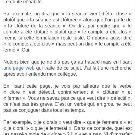
Le doute m’habite.
Par exemple, on dira que « la séance vient d’être close »
plutôt que « la séance est clôturée » alors que l’on parle de
« la clôture de la séance ». On dira par contre que « le
compte a été clôturé » plutôt que « le compte a été clos »
même si cette formulation reste juste. On pourra aussi dire
« le compte a été clos » mais peut-on dire « le compte a été
fermé ». Oui.
Notons bien que je ne dis pas ça au hasard mais en lisant
une page web
qui traite de ce sujet. J’ai fait une recherche
après avoir entendu mon collègue.
En lisant cette page, je vois par ailleurs que le verbe
« clore » est défectif, contrairement à « clôturer » et
« fermer ». Vous ne savez pas ce que veut dire « défectif »,
ce n’est pas très grave. C’est un verbe qui, en gros, ne peut
pas se conjuguer dans tous les temps.
Par exemple, « je clorais » veut dire « que je fermerais » et
« je clorai » « que je fermerai ». Dans ce contexte, quel est
les passé simple de « clore » ? Il n’y en a pas. Ni d’imparfait