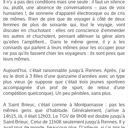
Il n'y a pas des conditions mais une seule : il faut un silence
ou, plutôt, une absence de conversations – pas de voix
humaines !, de sonnerie d'appareil électronique ou de cris
de mômes. Rien de pire que de voyager à côté de deux
femmes de plus de soixante qui, tout le voyage, vont
discuter en chuchotant : elles ont conscience d'emmerder
les autres et chuchotent, pensant atténuer la gène alors
qu'elles l'amplifient... Dans le même genre, il y a les
connards qui parlent à leurs mômes pour les occuper pour
ne pas qu'ils fassent chier les voyageurs : ils sont pires que
leurs mômes.
Aujourd'hui, c'était raisonnable jusqu'à Rennes. Après, j'ai
eu le droit à 3 filles d'une quinzaine d'années avec un type
plus vieux (je suppose que c'était trois jeunes sportives
accompagnée d'un prof de sport, de retour d'une
compétition quelconque). Un peu pénibles, sans plus.
A Saint Brieuc, c'était comme à Montparnasse : pas les
mêmes gens que d'habitude. Généralement, j'arrive à
14h15, là, il était 12h03. Le TGV de 9h08 est double jusqu'à
Saint-Brieuc. Celui de 11h06 seulement jusqu'à Rennes. Il y
avait plus de monde, beaucoup plus. D'ailleurs, si j'ai pris le