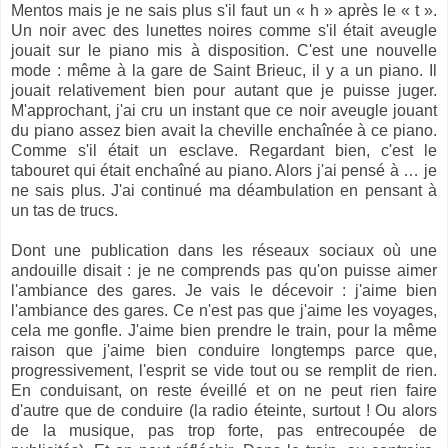
Mentos mais je ne sais plus s'il faut un « h » après le « t ».
Un noir avec des lunettes noires comme s'il était aveugle
jouait sur le piano mis à disposition. C'est une nouvelle
mode : même à la gare de Saint Brieuc, il y a un piano. Il
jouait relativement bien pour autant que je puisse juger.
M'approchant, j'ai cru un instant que ce noir aveugle jouant
du piano assez bien avait la cheville enchaînée à ce piano.
Comme s'il était un esclave. Regardant bien, c'est le
tabouret qui était enchaîné au piano. Alors j'ai pensé à … je
ne sais plus. J'ai continué ma déambulation en pensant à
un tas de trucs.
Dont une publication dans les réseaux sociaux où une
andouille disait : je ne comprends pas qu'on puisse aimer
l'ambiance des gares. Je vais le décevoir : j'aime bien
l'ambiance des gares. Ce n'est pas que j'aime les voyages,
cela me gonfle. J'aime bien prendre le train, pour la même
raison que j'aime bien conduire longtemps parce que,
progressivement, l'esprit se vide tout ou se remplit de rien.
En conduisant, on reste éveillé et on ne peut rien faire
d'autre que de conduire (la radio éteinte, surtout ! Ou alors
de la musique, pas trop forte, pas entrecoupée de