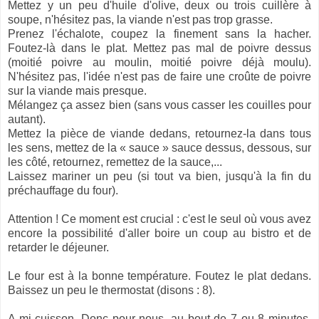
Mettez y un peu d'huile d'olive, deux ou trois cuillère à
soupe, n'hésitez pas, la viande n'est pas trop grasse.
Prenez l'échalote, coupez la finement sans la hacher.
Foutez-là dans le plat. Mettez pas mal de poivre dessus
(moitié poivre au moulin, moitié poivre déjà moulu).
N'hésitez pas, l'idée n'est pas de faire une croûte de poivre
sur la viande mais presque.
Mélangez ça assez bien (sans vous casser les couilles pour
autant).
Mettez la pièce de viande dedans, retournez-la dans tous
les sens, mettez de la « sauce » sauce dessus, dessous, sur
les côté, retournez, remettez de la sauce,...
Laissez mariner un peu (si tout va bien, jusqu'à la fin du
préchauffage du four).
Attention ! Ce moment est crucial : c'est le seul où vous avez
encore la possibilité d'aller boire un coup au bistro et de
retarder le déjeuner.
Le four est à la bonne température. Foutez le plat dedans.
Baissez un peu le thermostat (disons : 8).
A mi cuisson. Donc pour nous, au bout de 7 ou 8 minutes.