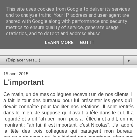
This site uses cookies from Google to deliver its services
Au bistro !
and to analyze traffic. Your IP address and user-agent are
shared with Google along with performance and security
metrics to ensure quality of service, generate usage
La connerie étant le seul chemin susceptible de nous faire
statistics, and to detect and address abuse.
entrevoir une parcelle de vérité, utilisons la par des moyens
de communication efficaces. Le temps qu'on remplisse nos
LEARN MORE
GOT IT
verres.
▼
15 avril 2015
L'important
Ce matin, un de mes collègues recevait un de nos clients. Il
a fait le tour des bureaux pour lui présenter les gens qu'il
devait connaître pour faciliter nos relations. Il sont rentrés
dans le mien. Je suppose qu'il avait la tête dans le cul. Il a
regardé et a dit "ah ben non" puis a réfléchi et a dit, en me
montrant : "ah lui, il est important, c'est Nicolas". J'ai adoré
la tête des trois collègues qui partagent mon bureau,