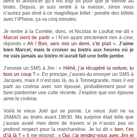
demi et annoncer qu’il est trop tôt pour que je vienne au
bistro. Depuis, je suis rentré à la maison, sinon vous
n’auriez pas droit à ce magnifique billet : pondre des billets
avec l’iPhone, ça va cinq minutes.
Je rentre à
la Comète
, donc, et Nicolas le Loufiat me dit «
Marcel vient de partir
» ! N’en ayant strictement rien à cirer,
réponds «
Ah ! Bon, sers moi un demi, s’te plait
».
J’aime
bien Marcel, mais le croiser au bistro aux heures où je
ne vais jamais au bistro m’aurait fait une belle jambe
.
J’envoie un SMS à Jim : «
Héhé, j’ai récupéré la voiture, tu
bois un coup ?
». En principe, j’aurais du envoyer un SMS à
Jacques, mais il n’est pas là, ou à Tonnegrande, mais il est
parti au cinéma avec son épouse, probablement pour se
faire pardonner une cuite récente. J’espère que son épouse
aime le cinéma.
Voilà le vieux Joël qui se pointe. Le vieux Joël ne va
JAMAIS au bistro avant 19h30. Ma surprise était telle que
j’aurais avalé mon demi de travers si je n’avais pas un
profond respect pour la marchandise. Je lui dit «
ben, t’es
d’jà là ?
» Il me répond : «
Oui, j’ai rendez-vous avec Jim et