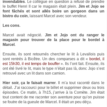
invendables
. Le collègue en question a refusé de prendre
le buffet Henri II car le magasin était plein.
Jim et Jojo se
font fâchés et sont allés boire un gorgeon dans un
bistro du coin
, laissant Marcel avec son vendeur.
Les cons.
Marcel avait négocié.
Jim et Jojo ont du ranger le
magasin pour trouver de la place pour le bordel à
Marcel
.
Ensuite, ils sont retournés chercher le lit à Levallois puis
sont rentrés à Bicêtre. Un des comparses a dit «
bordel, il
est 15h30, il est temps de
bouffer
». Ils l’ont fait. Ensuite, ils
ont été livré le lit, mais le type n’était pas là, donc Jojo s’est
retrouvé avec un lit dans son camion.
Hier soir, ça le faisait marrer
. Il m’a tout raconté dans le
détail. J’ai raccourci pour le billet et supprimer deux ou trois
épisodes. Ce matin, à 7h15, j’arrive à
la Comète.
Jim
était
tout content de me raconter son aventure pour qu’on puisse
se foutre de la gueule de Marcel. Il était un peu déçu.