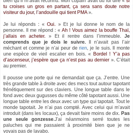
bien qu’il m’avait reconnu. Mon copain avait du lui dire «
si
tu croises un gros en partant, ça sera sans doute notre
visiteur du jour, l’andouille qui tient PMA
».
Je lui réponds : «
Oui.
» Et je lui donne le nom de la
personne. Il me répond : «
Ah ! Vous aimez la bouffe Thaï,
j’allais en acheter.
» Et il rentre dans l’immeuble.
Je
comprends que je dois le suivre.
Il n’avait pas l’air
méchant et comme je n’ai peur de
rien
, je le suis. Il monte
une espèce de vieil escalier en bois. «
Bordel ! Y’a pas
d’ascenseur, j’espère que ça n’est pas au dernier
». C'était
au premier.
Il pousse une porte qui ne demandait que ça. J’entre. Une
très grande table à droite avec des mecs tout autour tapotant
frénétiquement sur des claviers. Une longue table dans le
fond avec deux gugusses du même côté tapotant aussi. Une
longue table entre les deux avec un type qui tapotait. Tout le
monde tapotait. Je n’ai pas compté. Avec celui qui m’avait
introduit (dans les locaux), ça devait faire moins de dix.
Pas
une seule gonzesse
.J'ai néanmoins serré toutes les
paluches qui me passaient à proximité bien que je ne
voyais pas de lavabo.