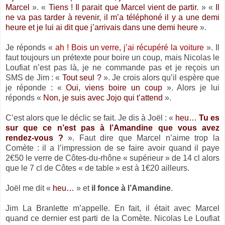
Marcel
». «
Tiens ! Il parait que Marcel vient de partir.
» «
Il
ne va pas tarder à revenir, il m’a téléphoné il y a une demi
heure et je lui ai dit que j’arrivais dans une demi heure
».
Je réponds «
ah ! Bois un verre, j’ai récupéré la voiture
». Il
faut toujours un prétexte pour boire un coup, mais Nicolas le
Loufiat n’est pas là, je ne commande pas et je reçois un
SMS de Jim : «
Tout seul ?
». Je crois alors qu’il espère que
je réponde : «
Oui, viens boire un coup
». Alors je lui
réponds «
Non, je suis avec Jojo qui t’attend
».
C’est alors que le déclic se fait. Je dis à Joël : «
heu…
Tu es
sur que ce n’est pas à l’Amandine que vous avez
rendez-vous ?
». Faut dire que Marcel n’aime trop
la
Comète
: il a l’impression de se faire avoir quand il paye
2€50 le verre de Côtes-du-rhône « supérieur » de 14 cl alors
que le 7 cl de Côtes « de table » est à 1€20 ailleurs.
Joël me dit «
heu…
» et
il fonce à l’Amandine
.
Jim
La Branlette
m’appelle. En fait, il était avec Marcel
quand ce dernier est parti de
la Comète.
Nicolas
Le Loufiat