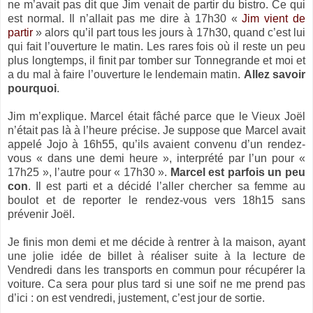
ne m’avait pas dit que Jim venait de partir du bistro. Ce qui
est normal. Il n’allait pas me dire à 17h30 «
Jim vient de
partir
» alors qu’il part tous les jours à 17h30, quand c’est lui
qui fait l’ouverture le matin. Les rares fois où il reste un peu
plus longtemps, il finit par tomber sur Tonnegrande et moi et
a du mal à faire l’ouverture le lendemain matin.
Allez savoir
pourquoi
.
Jim m’explique. Marcel était fâché parce que le Vieux Joël
n’était pas là à l’heure précise. Je suppose que Marcel avait
appelé Jojo à 16h55, qu’ils avaient convenu d’un rendez-
vous « dans une demi heure », interprété par l’un pour «
17h25 », l’autre pour « 17h30 ».
Marcel est parfois un peu
con
. Il est parti et a décidé l’aller chercher sa femme au
boulot et de reporter le rendez-vous vers 18h15 sans
prévenir Joël.
Je finis mon demi et me décide à rentrer à la maison, ayant
une jolie idée de billet à réaliser suite à la lecture de
Vendredi dans les transports en commun pour récupérer la
voiture. Ca sera pour plus tard si une soif ne me prend pas
d’ici : on est vendredi, justement, c’est jour de sortie.