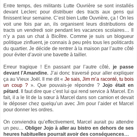
Entre temps, des militants Lutte Ouvrière se sont installés
devant Leclerc pour distribuer des tracts aux gens qui
finissent leur semaine. C’est bien Lutte Ouvrière, ça ! On les
voit une fois par an, ils organisent leurs distributions de
tracts un vendredi soir pendant les vacances scolaires… Il
n’y a pas un chat à Bicêtre. Comme je suis un blogueur
politique zinfluent, je connais à peu près tous les politicards
du quartier. Je décide de rentrer à la maison par l’autre côté
pour éviter d’avoir une bavette à tailler.
Erreur tragique ! En passant par l’autre côté,
je passe
devant l’Amandine.
J’ai donc traversé pour aller expliquer
ça au Vieux Joël. Il me dit «
Je sais, Jim m’a raconté, tu bois
un coup ?
». Que pouvais-je répondre ?
Jojo était en
pétard
. Il faut dire que c’est lui qui rend service à Marcel. En
fait, il a le lit de la sœur à Marcel dans son camion et devait
le déposer chez quelqu’un avec Jim pour l’aider et Marcel
pour donner les ordres.
On conviendra qu’effectivement, Marcel aurait pu attendre
un peu…
Obliger Jojo à aller au bistro en dehors de ses
heures habituelles pourrait avoir des conséquences…