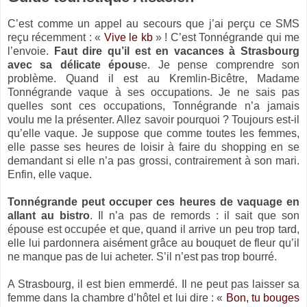
C’est comme un appel au secours que j’ai perçu ce SMS
reçu récemment : «
Vive le kb
» ! C’est Tonnégrande qui me
l’envoie.
Faut dire qu’il est en vacances à Strasbourg
avec sa délicate épous
e. Je pense comprendre son
problème. Quand il est au Kremlin-Bicêtre, Madame
Tonnégrande vaque à ses occupations. Je ne sais pas
quelles sont ces occupations, Tonnégrande n’a jamais
voulu me la présenter. Allez savoir pourquoi ? Toujours est-il
qu’elle vaque. Je suppose que comme toutes les femmes,
elle passe ses heures de loisir à faire du shopping en se
demandant si elle n’a pas grossi, contrairement à son mari.
Enfin, elle vaque.
Tonnégrande peut occuper ces heures de vaquage en
allant au bistro
. Il n’a pas de remords : il sait que son
épouse est occupée et que, quand il arrive un peu trop tard,
elle lui pardonnera aisément grâce au bouquet de fleur qu’il
ne manque pas de lui acheter. S’il n’est pas trop bourré.
A Strasbourg, il est bien emmerdé. Il ne peut pas laisser sa
femme dans la chambre d’hôtel et lui dire : «
Bon, tu bouges