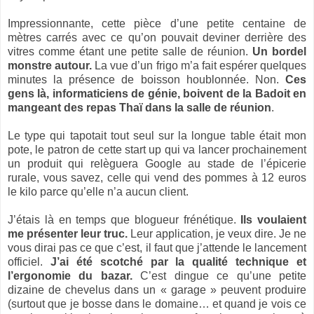
Impressionnante, cette pièce d’une petite centaine de
mètres carrés avec ce qu’on pouvait deviner derrière des
vitres comme étant une petite salle de réunion.
Un bordel
monstre autour.
La vue d’un frigo m’a fait espérer quelques
minutes la présence de boisson houblonnée. Non.
Ces
gens là, informaticiens de génie, boivent de la Badoit en
mangeant des repas Thaï dans la salle de réunion
.
Le type qui tapotait tout seul sur la longue table était mon
pote, le patron de cette start up qui va lancer prochainement
un produit qui relèguera Google au stade de l’épicerie
rurale, vous savez, celle qui vend des pommes à 12 euros
le kilo parce qu’elle n’a aucun client.
J’étais là en temps que blogueur frénétique.
Ils voulaient
me présenter leur truc.
Leur application, je veux dire. Je ne
vous dirai pas ce que c’est, il faut que j’attende le lancement
officiel.
J’ai été scotché par la qualité technique et
l’ergonomie du bazar.
C’est dingue ce qu’une petite
dizaine de chevelus dans un « garage » peuvent produire
(surtout que je bosse dans le domaine… et quand je vois ce