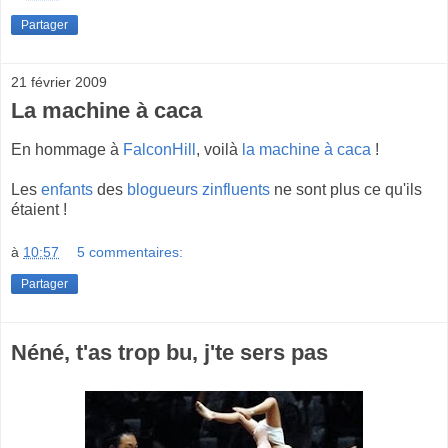
Partager
21 février 2009
La machine à caca
En hommage à
FalconHill
, voilà
la machine à caca
!
Les
enfants
des
blogueurs zinfluents
ne sont plus ce qu'ils
étaient !
à
10:57
5 commentaires:
Partager
Néné, t'as trop bu, j'te sers pas