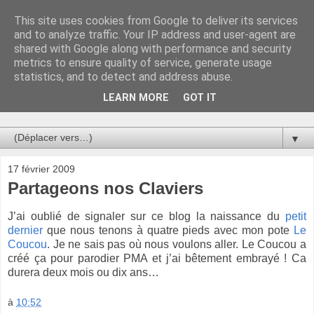
This site uses cookies from Google to deliver its services
Au bistro !
and to analyze traffic. Your IP address and user-agent are
shared with Google along with performance and security
metrics to ensure quality of service, generate usage
La connerie étant le seul chemin susceptible de nous faire
statistics, and to detect and address abuse.
entrevoir une parcelle de vérité, utilisons la par des moyens
de communication efficaces. Le temps qu'on remplisse nos
LEARN MORE
GOT IT
verres.
▼
17 février 2009
Partageons nos Claviers
J’ai oublié de signaler sur ce blog la naissance du
petit
dernier
que nous tenons à quatre pieds avec mon pote
Le
Coucou
. Je ne sais pas où nous voulons aller. Le Coucou a
créé ça pour parodier PMA et j’ai bêtement embrayé ! Ca
durera deux mois ou dix ans…
à
10:52