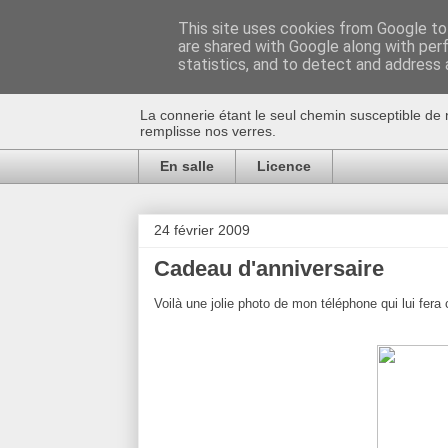
This site uses cookies from Google to 
are shared with Google along with per
Au bistro !
statistics, and to detect and address 
La connerie étant le seul chemin susceptible de 
remplisse nos verres.
En salle
Licence
24 février 2009
Cadeau d'anniversaire
Voilà une jolie photo de mon téléphone qui lui fera