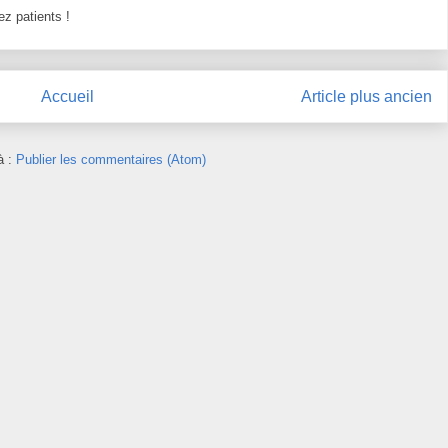
z patients !
Accueil
Article plus ancien
à :
Publier les commentaires (Atom)