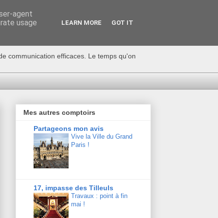
user-agent
erate usage
LEARN MORE
GOT IT
s de communication efficaces. Le temps qu'on
Mes autres comptoirs
Partageons mon avis
Vive la Ville du Grand
Paris !
17, impasse des Tilleuls
Travaux : point à fin
mai !