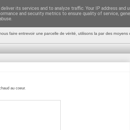
deliver its services and to analyze traffic. Your IP address and 
formance and security metrics to ensure quality of service, gen
abuse.
nous faire entrevoir une parcelle de vérité, utilisons la par des moyen
 chaud au coeur.