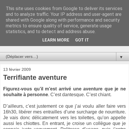
This site uses cookies from Google to deliver its services
Au bistro !
and to analyze traffic. Your IP address and user-agent are
shared with Google along with performance and security
metrics to ensure quality of service, generate usage
La connerie étant le seul chemin susceptible de nous faire
statistics, and to detect and address abuse.
entrevoir une parcelle de vérité, utilisons la par des moyens
de communication efficaces. Le temps qu'on remplisse nos
LEARN MORE
GOT IT
verres.
▼
13 février 2009
Terrifiante aventure
Figurez-vous qu’il m’est arrivé une aventure que je ne
souhaite à personne
. C’est dantesque. C’est chiant.
D’ailleurs, c’est justement ce que j’ai voulu aller faire vers
16h30, libérer mes entrailles d’une surcharge de nourriture.
Je vais donc délicatement vers les toilettes, qu’on appelle
aussi les chiottes. En entrant, je croise un collègue que je