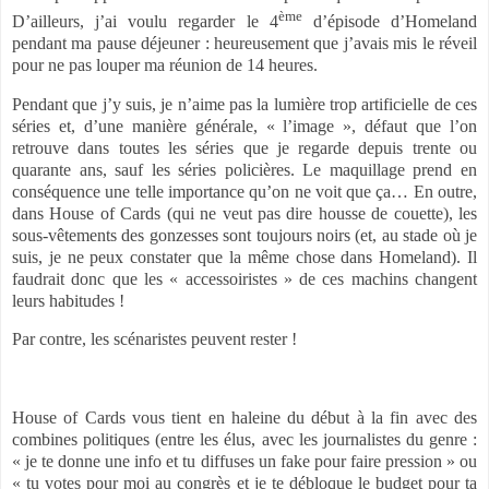
ème
D’ailleurs, j’ai voulu regarder le 4
d’épisode d’Homeland
pendant ma pause déjeuner : heureusement que j’avais mis le réveil
pour ne pas louper ma réunion de 14 heures.
Pendant que j’y suis, je n’aime pas la lumière trop artificielle de ces
séries et, d’une manière générale, « l’image », défaut que l’on
retrouve dans toutes les séries que je regarde depuis trente ou
quarante ans, sauf les séries policières. Le maquillage prend en
conséquence une telle importance qu’on ne voit que ça… En outre,
dans House of Cards (qui ne veut pas dire housse de couette), les
sous-vêtements des gonzesses sont toujours noirs (et, au stade où je
suis, je ne peux constater que la même chose dans Homeland). Il
faudrait donc que les « accessoiristes » de ces machins changent
leurs habitudes !
Par contre, les scénaristes peuvent rester !
House of Cards vous tient en haleine du début à la fin avec des
combines politiques (entre les élus, avec les journalistes du genre :
« je te donne une info et tu diffuses un fake pour faire pression » ou
« tu votes pour moi au congrès et je te débloque le budget pour ta