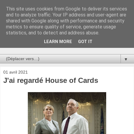
This site uses cookies from Google to deliver its services
Au bistro !
and to analyze traffic. Your IP address and user-agent are
shared with Google along with performance and security
metrics to ensure quality of service, generate usage
La connerie étant le seul chemin susceptible de nous faire
statistics, and to detect and address abuse.
entrevoir une parcelle de vérité, utilisons la par des moyens
de communication efficaces. Le temps qu'on remplisse nos
LEARN MORE
GOT IT
verres.
▼
01 avril 2021
J'ai regardé House of Cards