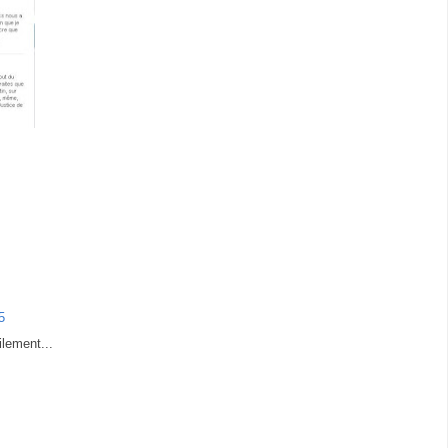
5
bilement...