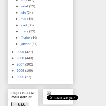
►
juillet
(39)
►
juin
(34)
►
mai
(44)
►
avril
(35)
►
mars
(33)
►
février
(44)
►
janvier
(37)
►
2009
(427)
►
2008
(443)
►
2007
(282)
►
2006
(199)
►
2005
(27)
Pages bues le
mois dernier