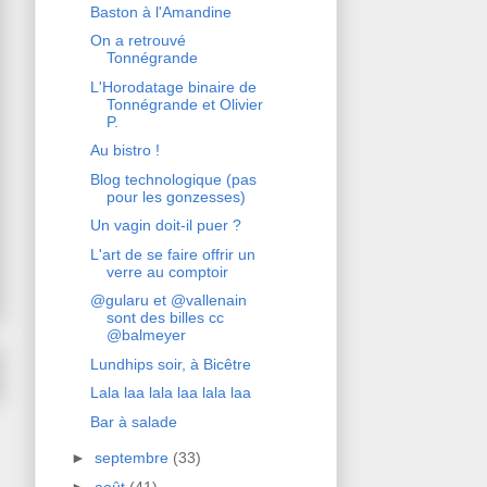
Baston à l'Amandine
On a retrouvé
Tonnégrande
L'Horodatage binaire de
Tonnégrande et Olivier
P.
Au bistro !
Blog technologique (pas
pour les gonzesses)
Un vagin doit-il puer ?
L'art de se faire offrir un
verre au comptoir
@gularu et @vallenain
sont des billes cc
@balmeyer
Lundhips soir, à Bicêtre
Lala laa lala laa lala laa
Bar à salade
►
septembre
(33)
►
août
(41)