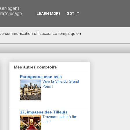
user-agent
erate usage
LEARN MORE
GOT IT
s de communication efficaces. Le temps qu'on
Mes autres comptoirs
Partageons mon avis
Vive la Ville du Grand
Paris !
17, impasse des Tilleuls
Travaux : point à fin
mai !