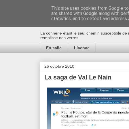
This site uses cookies from Google to 
are shared with Google along with per
Au bistro !
statistics, and to detect and address 
La connerie étant le seul chemin susceptible de 
remplisse nos verres.
En salle
Licence
26 octobre 2010
La saga de Val Le Nain