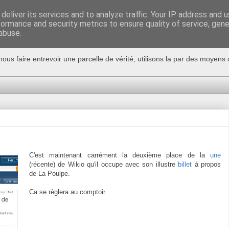
deliver its services and to analyze traffic. Your IP address and 
formance and security metrics to ensure quality of service, gen
abuse.
nous faire entrevoir une parcelle de vérité, utilisons la par des moyen
C'est maintenant carrément la deuxième place de la
une
(récente) de Wikio qu'il occupe avec son illustre
billet
à propos
de La Poulpe.
Ca se règlera au comptoir.