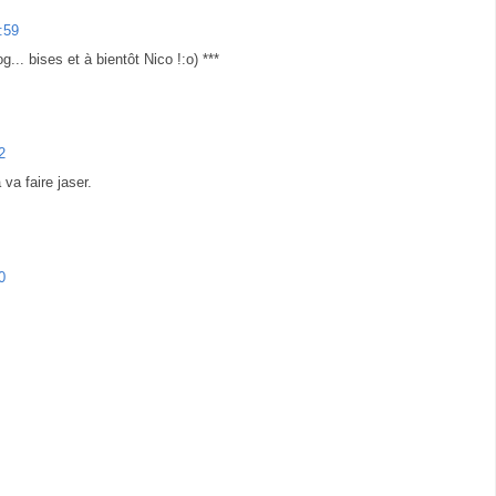
:59
... bises et à bientôt Nico !:o) ***
2
va faire jaser.
0