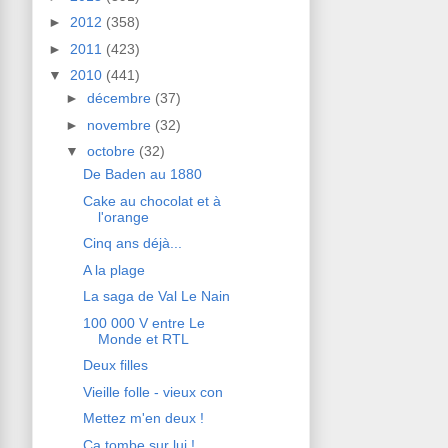
►
2012
(358)
►
2011
(423)
▼
2010
(441)
►
décembre
(37)
►
novembre
(32)
▼
octobre
(32)
De Baden au 1880
Cake au chocolat et à
l'orange
Cinq ans déjà...
A la plage
La saga de Val Le Nain
100 000 V entre Le
Monde et RTL
Deux filles
Vieille folle - vieux con
Mettez m'en deux !
Ca tombe sur lui !