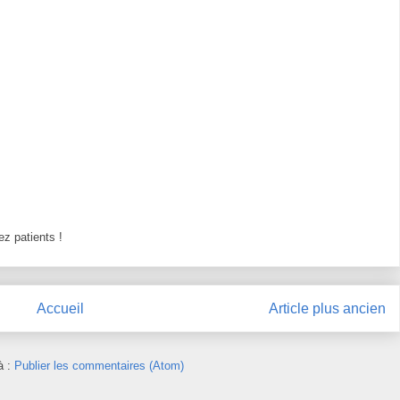
z patients !
Accueil
Article plus ancien
à :
Publier les commentaires (Atom)