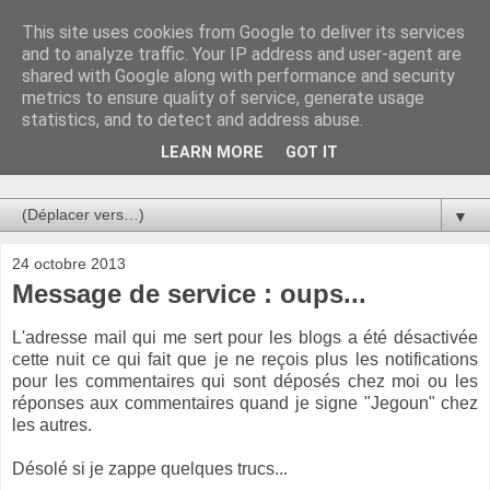
This site uses cookies from Google to deliver its services
Au bistro !
and to analyze traffic. Your IP address and user-agent are
shared with Google along with performance and security
metrics to ensure quality of service, generate usage
La connerie étant le seul chemin susceptible de nous faire
statistics, and to detect and address abuse.
entrevoir une parcelle de vérité, utilisons la par des moyens
de communication efficaces. Le temps qu'on remplisse nos
LEARN MORE
GOT IT
verres.
▼
24 octobre 2013
Message de service : oups...
L'adresse mail qui me sert pour les blogs a été désactivée
cette nuit ce qui fait que je ne reçois plus les notifications
pour les commentaires qui sont déposés chez moi ou les
réponses aux commentaires quand je signe "Jegoun" chez
les autres.
Désolé si je zappe quelques trucs...