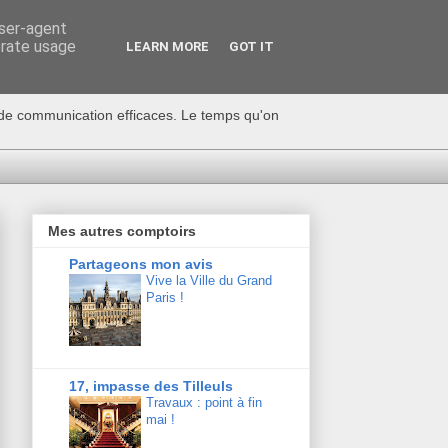
user-agent
erate usage
LEARN MORE
GOT IT
s de communication efficaces. Le temps qu'on
Mes autres comptoirs
Partageons mon avis
Vive la Ville du Grand
Paris !
17, impasse des Tilleuls
Travaux : point à fin
mai !