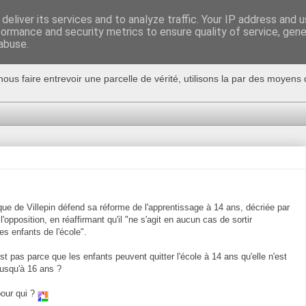
deliver its services and to analyze traffic. Your IP address and 
formance and security metrics to ensure quality of service, gen
abuse.
nous faire entrevoir une parcelle de vérité, utilisons la par des moyen
e de Villepin défend sa réforme de l'apprentissage à 14 ans, décriée par
l'opposition, en réaffirmant qu'il "ne s'agit en aucun cas de sortir
s enfants de l'école".
est pas parce que les enfants peuvent quitter l'école à 14 ans qu'elle n'est
 jusqu'à 16 ans ?
our qui ?