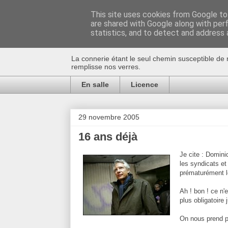
This site uses cookies from Google to 
are shared with Google along with per
Au bistro !
statistics, and to detect and address 
La connerie étant le seul chemin susceptible de 
remplisse nos verres.
En salle
Licence
29 novembre 2005
16 ans déjà
Je cite :
Dominiqu
les syndicats et 
prématurément le
Ah ! bon ! ce n'
plus obligatoire
On nous prend p