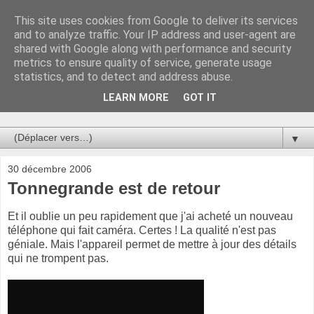
This site uses cookies from Google to deliver its services
Au bistro !
and to analyze traffic. Your IP address and user-agent are
shared with Google along with performance and security
metrics to ensure quality of service, generate usage
La connerie étant le seul chemin susceptible de nous faire
statistics, and to detect and address abuse.
entrevoir une parcelle de vérité, utilisons la par des moyens
de communication efficaces. Le temps qu'on remplisse nos
LEARN MORE
GOT IT
verres.
▼
30 décembre 2006
Tonnegrande est de retour
Et il oublie un peu rapidement que j'ai acheté un nouveau
téléphone qui fait caméra. Certes ! La qualité n'est pas
géniale. Mais l'appareil permet de mettre à jour des détails
qui ne trompent pas.