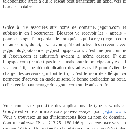
téléphonique grâce à qui le réseau peut transmettre un appel vers le
bon destinataire.
Grâce à l’IP associées aux noms de domaine, jegoun.com et
aubistro.fr, en l’occurrence, Blogspot va recevoir les « appels »
pour ses blogs. En regardant le nom précis qu’il a reçu (jegoun.com
ou aubistro.fr, donc), il va savoir qu’il doit activer les serveurs avec
jegpol.blogspot.com et jegper.blogspot.com. C’est une peu comme
si Jegoun.com et aubistro.fr avaient la même adresse IP que
blogspot.com (ce n’est pas le cas, mais pour le principe on y est : il
y a, en fait, une démultiplication des adresses IP pour éviter de
charger les serveurs qui font le tri). C’est le nom détaillé qui va
permettre d’activer, en quelque sorte, la bonne application au bout,
celle avec le paramétrage de jegoun.com ou de aubistro.fr.
Vous connaissez peut-être des applications de type « whois ».
Google est votre ami mais vous pouvez essayer pour
jegoun.com
.
Vous y trouverez un tas d’informations liées au nom de domaine,
dont une adresse IP, ici 213.251.188.146 qui va renvoyer vers un
serveur OVH qui lui-même fera la relation entre les deux (c’est plus