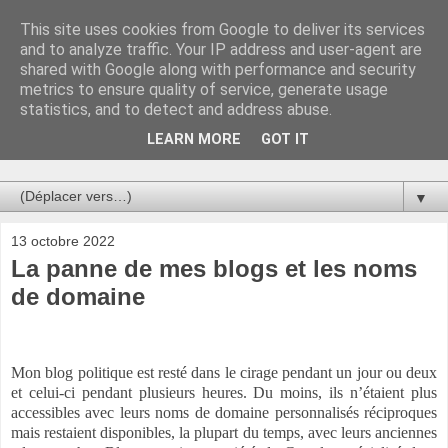
This site uses cookies from Google to deliver its services
Au bistro !
and to analyze traffic. Your IP address and user-agent are
shared with Google along with performance and security
metrics to ensure quality of service, generate usage
La connerie étant le seul chemin susceptible de nous faire
statistics, and to detect and address abuse.
entrevoir une parcelle de vérité, utilisons la par des moyens
de communication efficaces. Le temps qu'on remplisse nos
LEARN MORE
GOT IT
verres.
▼
13 octobre 2022
La panne de mes blogs et les noms
de domaine
Mon blog politique est resté dans le cirage pendant un jour ou deux
et celui-ci pendant plusieurs heures. Du moins, ils n’étaient plus
accessibles avec leurs noms de domaine personnalisés réciproques
mais restaient disponibles, la plupart du temps, avec leurs anciennes