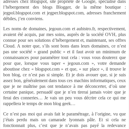
adresses chez Blogspot, site propriété de Google, spécialisé dans
l’hébergement des blogs Blogger, de la même boutique :
jegpol.blogspot.com et jegper.blogspot.com, adresses franchement
débiles, j’en conviens.
Les noms de domaines, jegoun.com et aubistro.fr, respectivement,
avaient été acquis, par mes soins, auprès de la société OVH, plus
connue pour ses solutions d’hébergement et, maintenant, ses offres
Cloud. A noter que, s’ils sont bons dans leurs domaines, ce n’est
pas une société « grand public » et il faut avoir un minimum de
connaissances pour paramétrer tout cela : vous vous douterez que
pour que, lorsque vous taper « jegoun.com », votre demande
aboutisse chez « blogspot.com » et que, « sur place », il trouve le
bon blog, ce n’est pas si simple. Et je dois avouer que, si je suis
assez bon, généralement dans tous ces machins informatiques, ceux
que je ne maîtrise pas ont tendance à me déconcerter, d’où une
certaine panique, persuadé que je n’en tirerai jamais voire que je
ferai des conneries… Je vais un peu vous décrire cela ce qui me
rappellera le temps de mon blog geek…
Ce n’est pas moi qui avais fait le paramétrage, à l’origine, vu que
j’étais perdu mais un camarade lyonnais pâle. Et si cela ne
fonctionnait plus, c’est que je n’avais pas payé la redevance