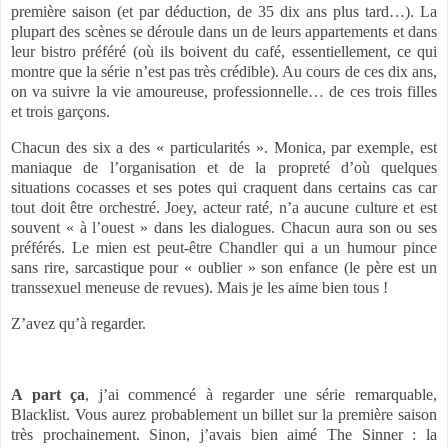
première saison (et par déduction, de 35 dix ans plus tard…). La
plupart des scènes se déroule dans un de leurs appartements et dans
leur bistro préféré (où ils boivent du café, essentiellement, ce qui
montre que la série n’est pas très crédible). Au cours de ces dix ans,
on va suivre la vie amoureuse, professionnelle… de ces trois filles
et trois garçons.
Chacun des six a des « particularités ». Monica, par exemple, est
maniaque de l’organisation et de la propreté d’où quelques
situations cocasses et ses potes qui craquent dans certains cas car
tout doit être orchestré. Joey, acteur raté, n’a aucune culture et est
souvent « à l’ouest » dans les dialogues. Chacun aura son ou ses
préférés. Le mien est peut-être Chandler qui a un humour pince
sans rire, sarcastique pour « oublier » son enfance (le père est un
transsexuel meneuse de revues). Mais je les aime bien tous !
Z’avez qu’à regarder.
A part ça
, j’ai commencé à regarder une série remarquable,
Blacklist. Vous aurez probablement un billet sur la première saison
très prochainement. Sinon, j’avais bien aimé The Sinner : la