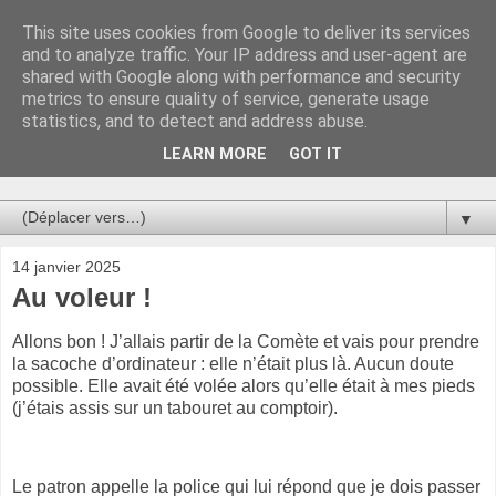
This site uses cookies from Google to deliver its services
Au bistro !
and to analyze traffic. Your IP address and user-agent are
shared with Google along with performance and security
metrics to ensure quality of service, generate usage
La connerie étant le seul chemin susceptible de nous faire
statistics, and to detect and address abuse.
entrevoir une parcelle de vérité, utilisons la par des moyens
de communication efficaces. Le temps qu'on remplisse nos
LEARN MORE
GOT IT
verres.
▼
14 janvier 2025
Au voleur !
Allons bon ! J’allais partir de la Comète et vais pour prendre
la sacoche d’ordinateur : elle n’était plus là. Aucun doute
possible. Elle avait été volée alors qu’elle était à mes pieds
(j’étais assis sur un tabouret au comptoir).
Le patron appelle la police qui lui répond que je dois passer