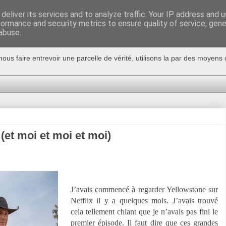
deliver its services and to analyze traffic. Your IP address and 
formance and security metrics to ensure quality of service, gen
abuse.
nous faire entrevoir une parcelle de vérité, utilisons la par des moyen
(et moi et moi et moi)
J’avais commencé à regarder Yellowstone sur
Netflix il y a quelques mois. J’avais trouvé
cela tellement chiant que je n’avais pas fini le
premier épisode. Il faut dire que ces grandes