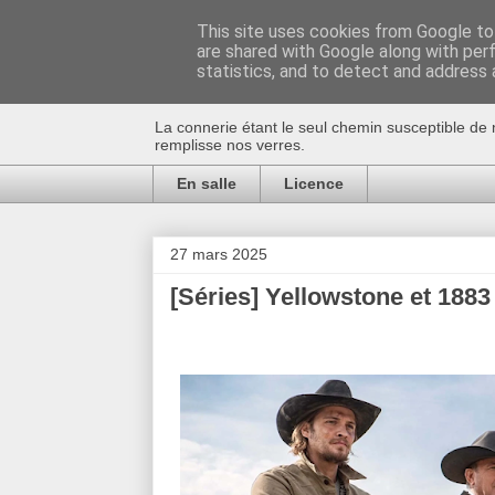
This site uses cookies from Google to 
are shared with Google along with per
Au bistro !
statistics, and to detect and address 
La connerie étant le seul chemin susceptible de 
remplisse nos verres.
En salle
Licence
27 mars 2025
[Séries] Yellowstone et 1883 