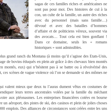
sagas de ces familles riches et américaines ne
sont pas pour moi. Des histoires de cul à la
con, un culte de la famille, un autre des riches
avec du personnel (mais sans famille…)
dévoué et avec des batailles d’hommes
d’affaire et de politiciens véreux, souvent via
des avocats… Tout cela est bien gonflant !
Dans ce domaine, seuls les « romans
historiques » sont admissibles.
du plus grand ranch du Montana (à moins qu’il s’agisse des Etats-Unis,
evage de bovins éduqués en plein air grâce à des chevaux bien montés
en montés, eux) qui n’hésitent pas à se battre ou à révolvérisé des
, ces scènes de vague violence où l’on se demande si des mômes ne
 qui valent mieux que deux tu l’auras dument vêtus en costumes de
ndiquer leurs terres ancestrales volées par la famille du méchant
n voire aux pléonasmes. Les entreprises financières cotées en bourse
e un aéroport, des pistes de ski, des casinos et plein de jolies choses
5000 emplois. Des alliances de circonstances sont créées entre les uns