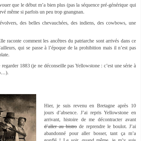
s avouer que le début m’a bien plus (pas la séquence pré-générique qui
nervé même si parfois un peu trop gnangnan.
 révolvers, des belles chevauchées, des indiens, des cowbows, une
lle raconte comment les ancêtres du patriarche sont arrivés dans ce
illeurs, qui se passe à l’époque de la prohibition mais il n’est pas
late.
 regarder 1883 (je ne déconseille pas Yellowstone : c’est une série à
up…).
Hier, je suis revenu en Bretagne après 10
jours d’absence. J’ai repris Yellowstone en
arrivant, histoire de me décontracter avant
d’aller au bistro
de reprendre le boulot. J’ai
abandonné pour aller bosser, tant ça m’a
gonflé ! Le soir, quand même, je m’y suis