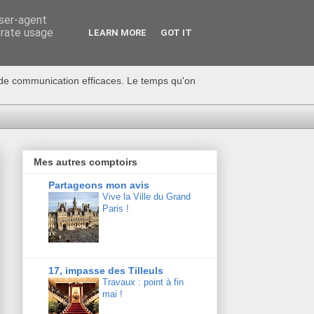
user-agent
erate usage
LEARN MORE
GOT IT
s de communication efficaces. Le temps qu'on
Mes autres comptoirs
Partageons mon avis
Vive la Ville du Grand
Paris !
17, impasse des Tilleuls
Travaux : point à fin
mai !