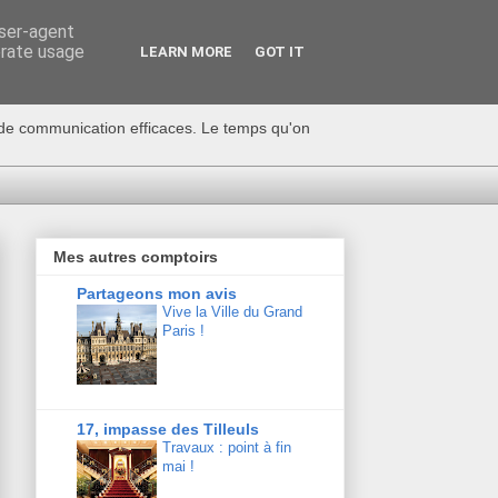
user-agent
erate usage
LEARN MORE
GOT IT
s de communication efficaces. Le temps qu'on
Mes autres comptoirs
Partageons mon avis
Vive la Ville du Grand
Paris !
17, impasse des Tilleuls
Travaux : point à fin
mai !