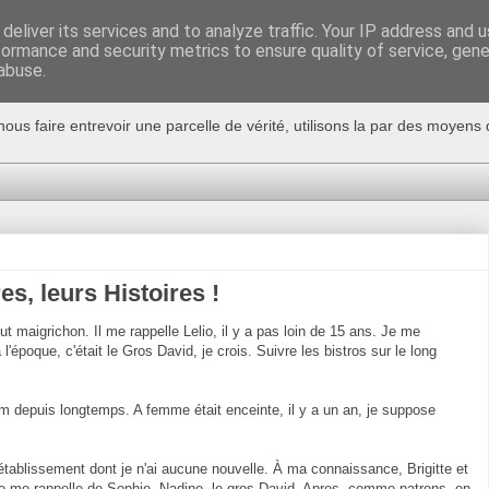
deliver its services and to analyze traffic. Your IP address and 
formance and security metrics to ensure quality of service, gen
abuse.
nous faire entrevoir une parcelle de vérité, utilisons la par des moyen
res, leurs Histoires !
t maigrichon. Il me rappelle Lelio, il y a pas loin de 15 ans. Je me
l'époque, c'était le Gros David, je crois. Suivre les bistros sur le long
im depuis longtemps. A femme était enceinte, il y a un an, je suppose
 établissement dont je n'ai aucune nouvelle. À ma connaissance, Brigitte et
e me rappelle de Sophie, Nadine, le gros David. Apres, comme patrons, on