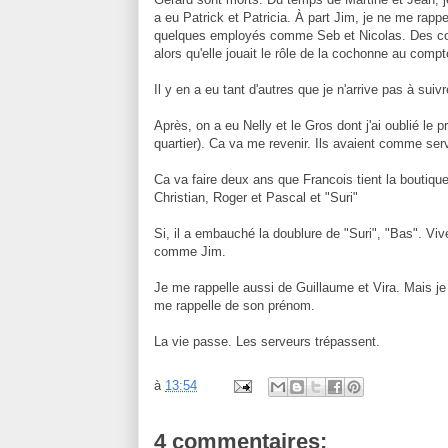
a eu Patrick et Patricia. À part Jim, je ne me rap
quelques employés comme Seb et Nicolas. Des cons
alors qu'elle jouait le rôle de la cochonne au compto
Il y en a eu tant d'autres que je n'arrive pas à suiv
Après, on a eu Nelly et le Gros dont j'ai oublié le p
quartier). Ca va me revenir. Ils avaient comme se
Ca va faire deux ans que Francois tient la boutiqu
Christian, Roger et Pascal et "Suri"
Si, il a embauché la doublure de "Suri", "Bas". Vive
comme Jim.
Je me rappelle aussi de Guillaume et Vira. Mais j
me rappelle de son prénom.
La vie passe. Les serveurs trépassent.
à
13:54
4 commentaires: