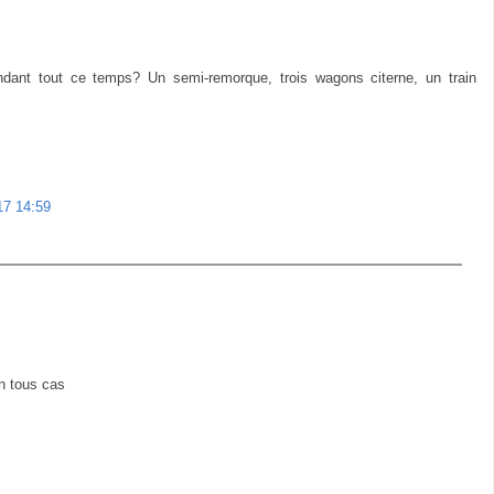
ant tout ce temps? Un semi-remorque, trois wagons citerne, un train
017 14:59
en tous cas