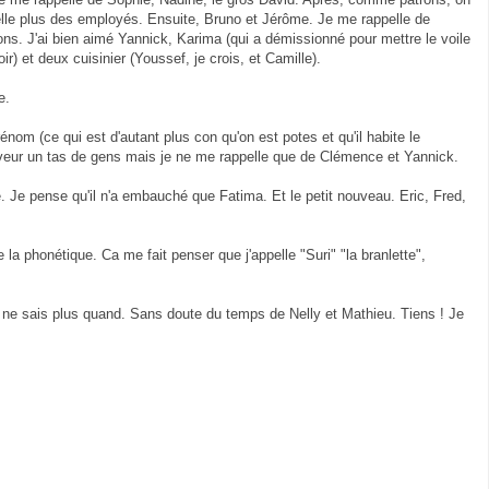
pelle plus des employés. Ensuite, Bruno et Jérôme. Je me rappelle de
. J'ai bien aimé Yannick, Karima (qui a démissionné pour mettre le voile
ir) et deux cuisinier (Youssef, je crois, et Camille).
re.
rénom (ce qui est d'autant plus con qu'on est potes et qu'il habite le
rveur un tas de gens mais je ne me rappelle que de Clémence et Yannick.
e. Je pense qu'il n'a embauché que Fatima. Et le petit nouveau. Eric, Fred,
 la phonétique. Ca me fait penser que j'appelle "Suri" "la branlette",
e ne sais plus quand. Sans doute du temps de Nelly et Mathieu. Tiens ! Je