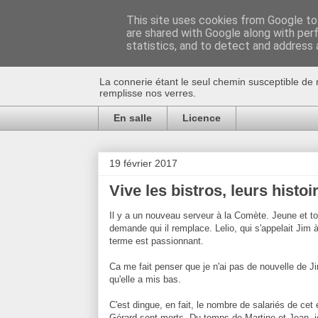
This site uses cookies from Google to 
are shared with Google along with per
Au bistro !
statistics, and to detect and address 
La connerie étant le seul chemin susceptible de 
remplisse nos verres.
En salle
Licence
19 février 2017
Vive les bistros, leurs histoi
Il y a un nouveau serveur à la Comète. Jeune et tou
demande qui il remplace. Lelio, qui s'appelait Jim à 
terme est passionnant.
Ca me fait penser que je n'ai pas de nouvelle de J
qu'elle a mis bas.
C'est dingue, en fait, le nombre de salariés de cet
Gérard sont morts. Du temps de Martine et Jean, j