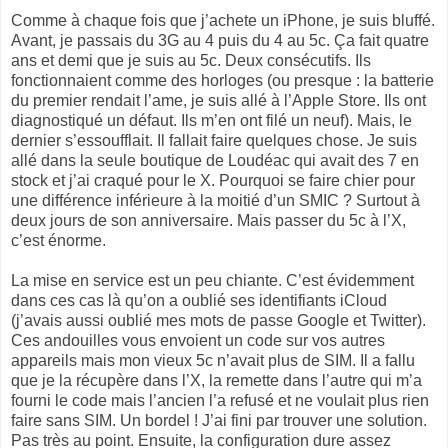
Comme à chaque fois que j’achete un iPhone, je suis bluffé.
Avant, je passais du 3G au 4 puis du 4 au 5c. Ça fait quatre
ans et demi que je suis au 5c. Deux consécutifs. Ils
fonctionnaient comme des horloges (ou presque : la batterie
du premier rendait l’ame, je suis allé à l’Apple Store. Ils ont
diagnostiqué un défaut. Ils m’en ont filé un neuf). Mais, le
dernier s’essoufflait. Il fallait faire quelques chose. Je suis
allé dans la seule boutique de Loudéac qui avait des 7 en
stock et j’ai craqué pour le X. Pourquoi se faire chier pour
une différence inférieure à la moitié d’un SMIC ? Surtout à
deux jours de son anniversaire. Mais passer du 5c à l’X,
c’est énorme.
La mise en service est un peu chiante. C’est évidemment
dans ces cas là qu’on a oublié ses identifiants iCloud
(j’avais aussi oublié mes mots de passe Google et Twitter).
Ces andouilles vous envoient un code sur vos autres
appareils mais mon vieux 5c n’avait plus de SIM. Il a fallu
que je la récupère dans l’X, la remette dans l’autre qui m’a
fourni le code mais l’ancien l’a refusé et ne voulait plus rien
faire sans SIM. Un bordel ! J’ai fini par trouver une solution.
Pas très au point. Ensuite, la configuration dure assez