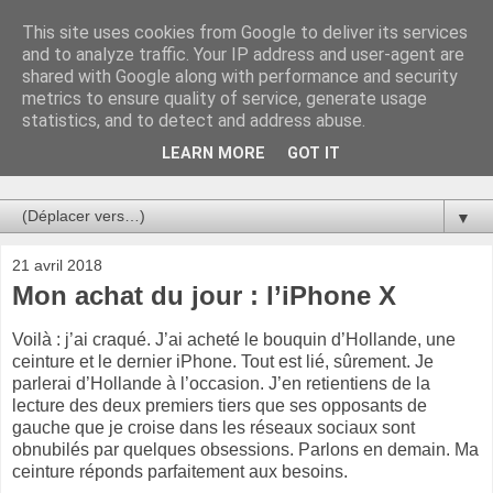
This site uses cookies from Google to deliver its services
Au bistro !
and to analyze traffic. Your IP address and user-agent are
shared with Google along with performance and security
metrics to ensure quality of service, generate usage
La connerie étant le seul chemin susceptible de nous faire
statistics, and to detect and address abuse.
entrevoir une parcelle de vérité, utilisons la par des moyens
de communication efficaces. Le temps qu'on remplisse nos
LEARN MORE
GOT IT
verres.
▼
21 avril 2018
Mon achat du jour : l’iPhone X
Voilà : j’ai craqué. J’ai acheté le bouquin d’Hollande, une
ceinture et le dernier iPhone. Tout est lié, sûrement. Je
parlerai d’Hollande à l’occasion. J’en retientiens de la
lecture des deux premiers tiers que ses opposants de
gauche que je croise dans les réseaux sociaux sont
obnubilés par quelques obsessions. Parlons en demain. Ma
ceinture réponds parfaitement aux besoins.