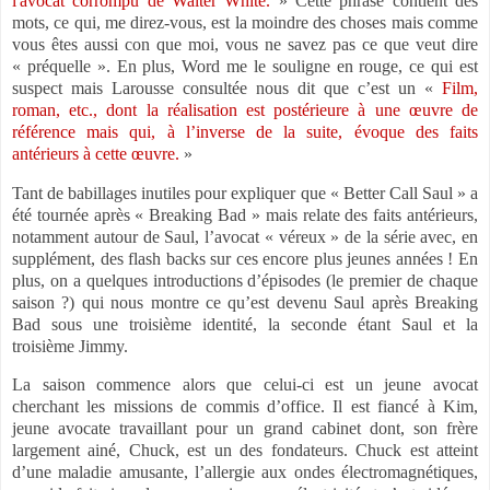
l'avocat corrompu de Walter White.
» Cette phrase contient des
mots, ce qui, me direz-vous, est la moindre des choses mais comme
vous êtes aussi con que moi, vous ne savez pas ce que veut dire
« préquelle ». En plus, Word me le souligne en rouge, ce qui est
suspect mais Larousse consultée nous dit que c’est un «
Film,
roman, etc., dont la réalisation est postérieure à une œuvre de
référence mais qui, à l’inverse de la suite, évoque des faits
antérieurs à cette œuvre.
»
Tant de babillages inutiles pour expliquer que « Better Call Saul » a
été tournée après « Breaking Bad » mais relate des faits antérieurs,
notamment autour de Saul, l’avocat « véreux » de la série avec, en
supplément, des flash backs sur ces encore plus jeunes années ! En
plus, on a quelques introductions d’épisodes (le premier de chaque
saison ?) qui nous montre ce qu’est devenu Saul après Breaking
Bad sous une troisième identité, la seconde étant Saul et la
troisième Jimmy.
La saison commence alors que celui-ci est un jeune avocat
cherchant les missions de commis d’office. Il est fiancé à Kim,
jeune avocate travaillant pour un grand cabinet dont, son frère
largement ainé, Chuck, est un des fondateurs. Chuck est atteint
d’une maladie amusante, l’allergie aux ondes électromagnétiques,