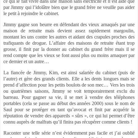
ce qui le fait vivre dans une maison sans électricité et n’est aidé que
par Jimmy qui l’idolâtre bien que le grand frère ne veuille pas aider
le petit à rejoindre le cabinet.
Jimmy gagne son beurre en défendant des vieux arnaqués par une
maison de retraite mais devient assez rapidement margoulin,
montant les uns contre les autres et aidant des crapules proches des
trafiquants de drogue. L’affaire des maisons de retraite étant trop
grosse, il finit par la donner au cabinet du grand frère mais il se
rend compte que les vieux se font aussi plus ou moins arnaquer par
ce dernier et un autre…
La fiancée de Jimmy, Kim, est ainsi salariée du cabinet (puis de
l’autre) et gère des grands clients. Elle a les dents longues mais se
prend d’affection pour les petits boulots de son mec… Vers les trois
ou quatrièmes saisons, Jimmy se voit temporairement exclu du
barreau. Pour gagner sa vie, il se met à vendre des téléphones
portables (cela se passe au début des années 2000) sous le nom de
Saul pour se protéger en tant qu’avocat et finit par acquérir la
réputation de vendre des appareils « sûrs », ce qui lui permet d’être
connu auprès de malfrats qu’il finira pas récupérer comme clients !
Raconter une telle série n’est évidemment pas facile et j’ai oublié