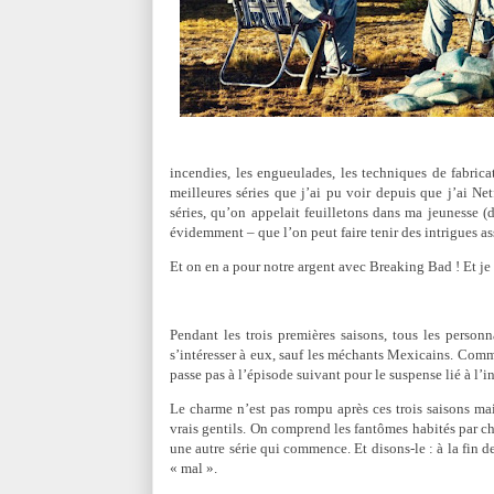
incendies, les engueulades, les techniques de fabri
meilleures séries que j’ai pu voir depuis que j’ai N
séries, qu’on appelait feuilletons dans ma jeunesse (d
évidemment – que l’on peut faire tenir des intrigues as
Et on en a pour notre argent avec Breaking Bad ! Et je
Pendant les trois premières saisons, tous les pers
s’intéresser à eux, sauf les méchants Mexicains. Comme 
passe pas à l’épisode suivant pour le suspense lié à l’i
Le charme n’est pas rompu après ces trois saisons mai
vrais gentils. On comprend les fantômes habités par c
une autre série qui commence. Et disons-le : à la fin d
« mal ».