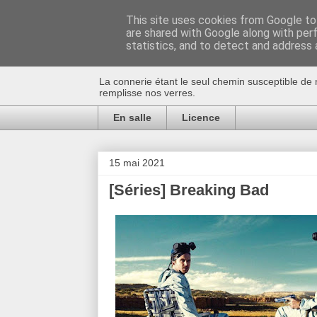
This site uses cookies from Google to 
are shared with Google along with per
Au bistro !
statistics, and to detect and address 
La connerie étant le seul chemin susceptible de 
remplisse nos verres.
En salle
Licence
15 mai 2021
[Séries] Breaking Bad