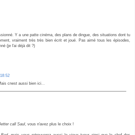
ssionné. Y a une patte cinéma, des plans de dingue, des situations dont tu
ent, vraiment très très bien écrit et joué. Pas aimé tous les épisodes,
é (je l'ai déjà dit ?)
 18:52
ais cnest aussi bien ici...
etter call Saul
, vous n'avez plus le choix !
 Bad
, mais vous retrouverez aussi le vieux tueur ainsi que le chef des