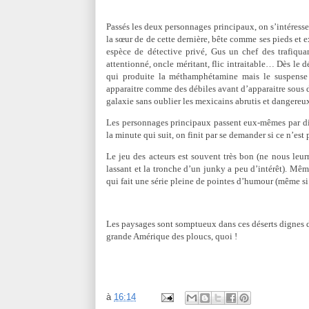
Passés les deux personnages principaux, on s’intéresse
la sœur de de cette dernière, bête comme ses pieds et 
espèce de détective privé, Gus un chef des trafiqu
attentionné, oncle méritant, flic intraitable… Dès le d
qui produite la méthamphétamine mais le suspense 
apparaitre comme des débiles avant d’apparaitre sous d’
galaxie sans oublier les mexicains abrutis et dangereu
Les personnages principaux passent eux-mêmes par dif
la minute qui suit, on finit par se demander si ce n’est
Le jeu des acteurs est souvent très bon (ne nous leur
lassant et la tronche d’un junky a peu d’intérêt). Même
qui fait une série pleine de pointes d’humour (même si l
Les paysages sont somptueux dans ces déserts dignes 
grande Amérique des ploucs, quoi !
à
16:14