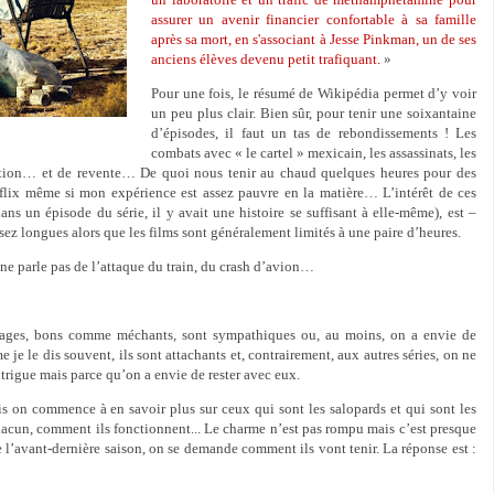
assurer un avenir financier confortable à sa famille
après sa mort, en s'associant à Jesse Pinkman, un de ses
anciens élèves devenu petit trafiquant.
»
Pour une fois, le résumé de Wikipédia permet d’y voir
un peu plus clair. Bien sûr, pour tenir une soixantaine
d’épisodes, il faut un tas de rebondissements ! Les
combats avec « le cartel » mexicain, les assassinats, les
cation… et de revente… De quoi nous tenir au chaud quelques heures pour des
etflix même si mon expérience est assez pauvre en la matière… L’intérêt de ces
ans un épisode du série, il y avait une histoire se suffisant à elle-même), est –
sez longues alors que les films sont généralement limités à une paire d’heures.
 ne parle pas de l’attaque du train, du crash d’avion…
onnages, bons comme méchants, sont sympathiques ou, au moins, on a envie de
je le dis souvent, ils sont attachants et, contrairement, aux autres séries, on ne
ntrigue mais parce qu’on a envie de rester avec eux.
s on commence à en savoir plus sur ceux qui sont les salopards et qui sont les
hacun, comment ils fonctionnent... Le charme n’est pas rompu mais c’est presque
e l’avant-dernière saison, on se demande comment ils vont tenir. La réponse est :