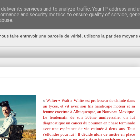
deliver its services and to analyze traffic. Your IP address and 
formance and security metrics to ensure quality of service, gen
abuse.
nous faire entrevoir une parcelle de vérité, utilisons la par des moyen
«
Walter « Walt » White est professeur de chimie dans
un lycée, et vit avec son fils handicapé moteur et sa
femme enceinte à Albuquerque, au Nouveau-Mexique.
Le lendemain de son 50ème anniversaire, on lui
diagnostique un cancer du poumon en phase terminale
avec une espérance de vie estimée à deux ans. Tout
s'effondre pour lui ! Il décide alors de mettre en place
un laboratoire et un trafic de méthamphétamine pour