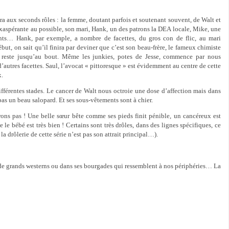
ra aux seconds rôles : la femme, doutant parfois et soutenant souvent, de Walt et
exaspérante au possible, son mari, Hank, un des patrons la DEA locale, Mike, une
ants… Hank, par exemple, a nombre de facettes, du gros con de flic, au mari
ébut, on sait qu’il finira par deviner que c’est son beau-frère, le fameux chimiste
reste jusqu’au bout. Même les junkies, potes de Jesse, commence par nous
autres facettes. Saul, l’avocat « pittoresque » est évidemment au centre de cette
x.
férentes stades. Le cancer de Walt nous octroie une dose d’affection mais dans
 pas un beau salopard. Et ses sous-vêtements sont à chier.
rons pas ! Une belle sœur bête comme ses pieds finit pénible, un cancéreux est
 le bébé est très bien ! Certains sont très drôles, dans des lignes spécifiques, ce
a drôlerie de cette série n’est pas son attrait principal…).
de grands westerns ou dans ses bourgades qui ressemblent à nos périphéries… La