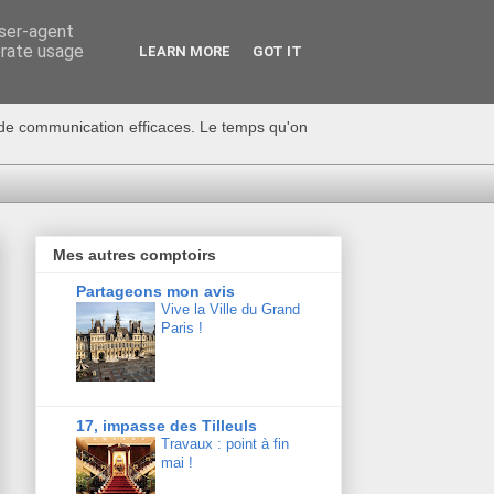
user-agent
erate usage
LEARN MORE
GOT IT
s de communication efficaces. Le temps qu'on
Mes autres comptoirs
Partageons mon avis
Vive la Ville du Grand
Paris !
17, impasse des Tilleuls
Travaux : point à fin
mai !