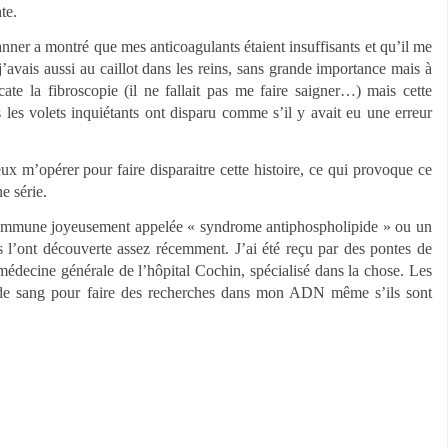
te.
anner a montré que mes anticoagulants étaient insuffisants et qu’il me
 j’avais aussi au caillot dans les reins, sans grande importance mais à
licate la fibroscopie (il ne fallait pas me faire saigner…) mais cette
 les volets inquiétants ont disparu comme s’il y avait eu une erreur
eux m’opérer pour faire disparaitre cette histoire, ce qui provoque ce
e série.
o-immune joyeusement appelée « syndrome antiphospholipide » ou un
s l’ont découverte assez récemment. J’ai été reçu par des pontes de
médecine générale de l’hôpital Cochin, spécialisé dans la chose. Les
 de sang pour faire des recherches dans mon ADN même s’ils sont