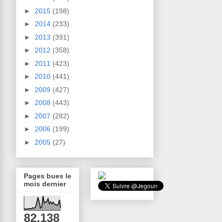
►
2015
(198)
►
2014
(233)
►
2013
(391)
►
2012
(358)
►
2011
(423)
►
2010
(441)
►
2009
(427)
►
2008
(443)
►
2007
(282)
►
2006
(199)
►
2005
(27)
Pages bues le
mois dernier
82,138