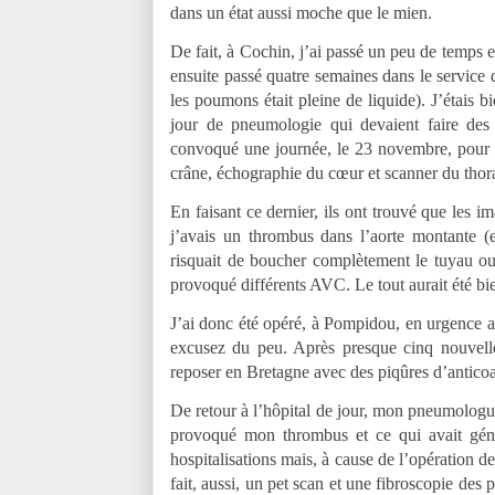
dans un état aussi moche que le mien.
De fait, à Cochin, j’ai passé un peu de temps 
ensuite passé quatre semaines dans le service
les poumons était pleine de liquide). J’étais 
jour de pneumologie qui devaient faire des 
convoqué une journée, le 23 novembre, pour u
crâne, échographie du cœur et scanner du thor
En faisant ce dernier, ils ont trouvé que les i
j’avais un thrombus dans l’aorte montante (en 
risquait de boucher complètement le tuyau ou
provoqué différents AVC. Le tout aurait été 
J’ai donc été opéré, à Pompidou, en urgence a
excusez du peu. Après presque cinq nouvelles
reposer en Bretagne avec des piqûres d’anticoa
De retour à l’hôpital de jour, mon pneumologue
provoqué mon thrombus et ce qui avait géné
hospitalisations mais, à cause de l’opération d
fait, aussi, un pet scan et une fibroscopie de