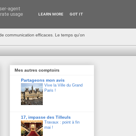
user-agent
erate usage
LEARN MORE
GOT IT
s de communication efficaces. Le temps qu'on
Mes autres comptoirs
Partageons mon avis
Vive la Ville du Grand
Paris !
17, impasse des Tilleuls
Travaux : point à fin
mai !