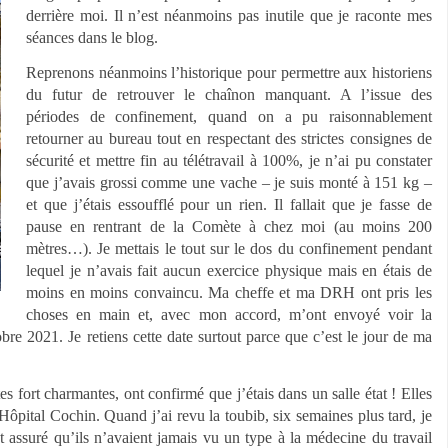
derrière moi. Il n’est néanmoins pas inutile que je raconte mes
séances dans le blog.
Reprenons néanmoins l’historique pour permettre aux historiens
du futur de retrouver le chaînon manquant. A l’issue des
périodes de confinement, quand on a pu raisonnablement
retourner au bureau tout en respectant des strictes consignes de
sécurité et mettre fin au télétravail à 100%, je n’ai pu constater
que j’avais grossi comme une vache – je suis monté à 151 kg –
et que j’étais essoufflé pour un rien. Il fallait que je fasse de
pause en rentrant de la Comète à chez moi (au moins 200
mètres…). Je mettais le tout sur le dos du confinement pendant
lequel je n’avais fait aucun exercice physique mais en étais de
moins en moins convaincu. Ma cheffe et ma DRH ont pris les
choses en main et, avec mon accord, m’ont envoyé voir la
tobre 2021. Je retiens cette date surtout parce que c’est le jour de ma
es fort charmantes, ont confirmé que j’étais dans un salle état ! Elles
ôpital Cochin. Quand j’ai revu la toubib, six semaines plus tard, je
nt assuré qu’ils n’avaient jamais vu un type à la médecine du travail