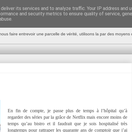
deliver its services and to analyze traffic. Your IP address and 
formance and security metrics to ensure quality of service, gen
abuse.
nous faire entrevoir une parcelle de vérité, utilisons la par des moyen
En fin de compte, je passe plus de temps à l’hôpital qu’à
regarder des séries par la grâce de Netflix mais encore moins de
temps qu’au bistro et il faudrait que je sois hospitalisé très
longtemps pour rattraper les quarante ans de comptoir que j’ai