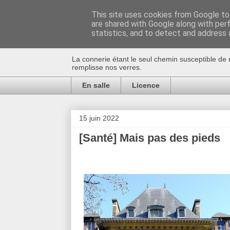
This site uses cookies from Google to 
are shared with Google along with per
Au bistro !
statistics, and to detect and address 
La connerie étant le seul chemin susceptible de 
remplisse nos verres.
En salle
Licence
15 juin 2022
[Santé] Mais pas des pieds