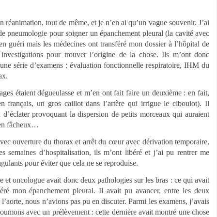
en réanimation, tout de même, et je n’en ai qu’un vague souvenir. J’ai
 de pneumologie pour soigner un épanchement pleural (la cavité avec
bien guéri mais les médecines ont transféré mon dossier à l’hôpital de
investigations pour trouver l’origine de la chose. Ils m’ont donc
ne série d’examens : évaluation fonctionnelle respiratoire, IHM du
ax.
mages étaient dégueulasse et m’en ont fait faire un deuxième : en fait,
français, un gros caillot dans l’artère qui irrigue le ciboulot). Il
 d’éclater provoquant la dispersion de petits morceaux qui auraient
bien fâcheux…
vec ouverture du thorax et arrêt du cœur avec dérivation temporaire,
 semaines d’hospitalisation, ils m’ont libéré et j’ai pu rentrer me
gulants pour éviter que cela ne se reproduise.
 et oncologue avait donc deux pathologies sur les bras : ce qui avait
ré mon épanchement pleural. Il avait pu avancer, entre les deux
e l’aorte, nous n’avions pas pu en discuter. Parmi les examens, j’avais
s poumons avec un prélèvement : cette dernière avait montré une chose