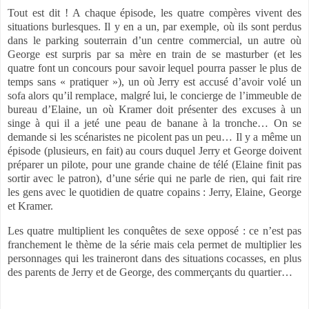
Tout est dit ! A chaque épisode, les quatre compères vivent des
situations burlesques. Il y en a un, par exemple, où ils sont perdus
dans le parking souterrain d’un centre commercial, un autre où
George est surpris par sa mère en train de se masturber (et les
quatre font un concours pour savoir lequel pourra passer le plus de
temps sans « pratiquer »), un où Jerry est accusé d’avoir volé un
sofa alors qu’il remplace, malgré lui, le concierge de l’immeuble de
bureau d’Elaine, un où Kramer doit présenter des excuses à un
singe à qui il a jeté une peau de banane à la tronche… On se
demande si les scénaristes ne picolent pas un peu… Il y a même un
épisode (plusieurs, en fait) au cours duquel Jerry et George doivent
préparer un pilote, pour une grande chaine de télé (Elaine finit pas
sortir avec le patron), d’une série qui ne parle de rien, qui fait rire
les gens avec le quotidien de quatre copains : Jerry, Elaine, George
et Kramer.
Les quatre multiplient les conquêtes de sexe opposé : ce n’est pas
franchement le thème de la série mais cela permet de multiplier les
personnages qui les traineront dans des situations cocasses, en plus
des parents de Jerry et de George, des commerçants du quartier…