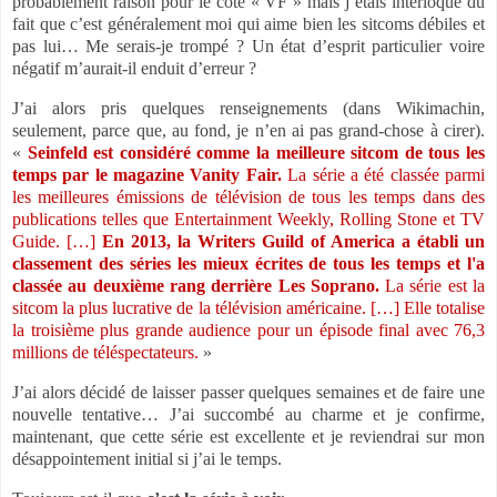
probablement raison pour le côté « VF » mais j’étais interloqué du
fait que c’est généralement moi qui aime bien les sitcoms débiles et
pas lui… Me serais-je trompé ? Un état d’esprit particulier voire
négatif m’aurait-il enduit d’erreur ?
J’ai alors pris quelques renseignements (dans Wikimachin,
seulement, parce que, au fond, je n’en ai pas grand-chose à cirer).
«
Seinfeld est considéré comme la meilleure sitcom de tous les
temps par le magazine Vanity Fair.
La série a été classée parmi
les meilleures émissions de télévision de tous les temps dans des
publications telles que Entertainment Weekly, Rolling Stone et TV
Guide. […]
En 2013, la Writers Guild of America a établi un
classement des séries les mieux écrites de tous les temps et l'a
classée au deuxième rang derrière Les Soprano.
La série est la
sitcom la plus lucrative de la télévision américaine. […] Elle totalise
la troisième plus grande audience pour un épisode final avec 76,3
millions de téléspectateurs.
»
J’ai alors décidé de laisser passer quelques semaines et de faire une
nouvelle tentative… J’ai succombé au charme et je confirme,
maintenant, que cette série est excellente et je reviendrai sur mon
désappointement initial si j’ai le temps.