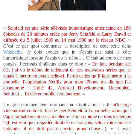
«
Seinfeld est une série télévisée humoristique américaine en 180
épisodes de 23 minutes créée par Jerry Seinfeld et Larry David et
diffusée du 5 juillet 1989 au 14 mai 1998 sur le réseau NBC.
»
C’est ce par quoi commence la description de cette série dans
Wikipedia
. Je dois avouer que je n’avais pas saisi le côté
humoristique lorsque j’avais vu le début… C’était au cours de mes
congés. J’écrivais d’ailleurs dans ce blog : «
En fait, pendant cet
été, j’ai vu le début de tellement de ces mauvaises séries que je
tenais à mettre en avant celle-ci. Parmi celles qu’il faut mettre à la
poubelle, l’application Netflix pour mon iPhone me dit que j’ai
abandonné : Unité 42, Arrested Development, Uncoupled,
Seinfeld… Et elle en oublie certainement.
»
Un gros commentateur normand me disait alors : «
Je m'insurge
violemment contre le fait de jeter Seinfeld à la poubelle, alors qu'il
s'agit probablement de la meilleure série comique de tous les temps
! (Il est vrai que, regardée doublée en français, selon votre funeste
habitude, il ne doit pas en rester grand-chose…).
» Il avait