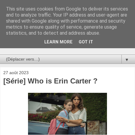
This site uses cookies from Google to deliver its services
Au bistro !
and to analyze traffic. Your IP address and user-agent are
shared with Google along with performance and security
metrics to ensure quality of service, generate usage
La connerie étant le seul chemin susceptible de nous faire
statistics, and to detect and address abuse.
entrevoir une parcelle de vérité, utilisons la par des moyens
de communication efficaces. Le temps qu'on remplisse nos
LEARN MORE
GOT IT
verres.
▼
27 août 2023
[Série] Who is Erin Carter ?