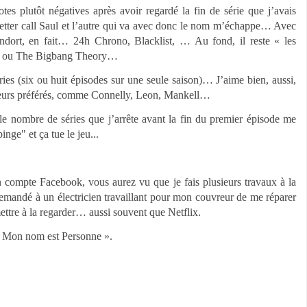
otes plutôt négatives après avoir regardé la fin de série que j’avais
Better call Saul et l’autre qui va avec donc le nom m’échappe… Avec
endort, en fait… 24h Chrono, Blacklist, … Au fond, il reste « les
nds ou The Bigbang Theory…
ies (six ou huit épisodes sur une seule saison)… J’aime bien, aussi,
 auteurs préférés, comme Connelly, Leon, Mankell…
le nombre de séries que j’arrête avant la fin du premier épisode me
nge" et ça tue le jeu...
n compte Facebook, vous aurez vu que je fais plusieurs travaux à la
 demandé à un électricien travaillant pour mon couvreur de me réparer
mettre à la regarder… aussi souvent que Netflix.
t « Mon nom est Personne ».