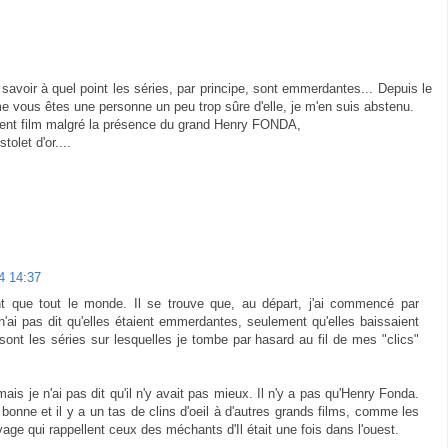
savoir à quel point les séries, par principe, sont emmerdantes... Depuis le
e vous êtes une personne un peu trop sûre d'elle, je m'en suis abstenu.
ent film malgré la présence du grand Henry FONDA,
olet d'or....
24 14:37
ent que tout le monde. Il se trouve que, au départ, j'ai commencé par
 n'ai pas dit qu'elles étaient emmerdantes, seulement qu'elles baissaient
 sont les séries sur lesquelles je tombe par hasard au fil de mes "clics"
ais je n'ai pas dit qu'il n'y avait pas mieux. Il n'y a pas qu'Henry Fonda.
bonne et il y a un tas de clins d'oeil à d'autres grands films, comme les
ge qui rappellent ceux des méchants d'Il était une fois dans l'ouest.