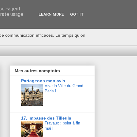
user-agent
erate usage
LEARN MORE
GOT IT
s de communication efficaces. Le temps qu'on
Mes autres comptoirs
Partageons mon avis
Vive la Ville du Grand
Paris !
17, impasse des Tilleuls
Travaux : point à fin
mai !