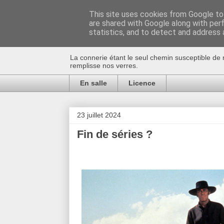
This site uses cookies from Google to 
are shared with Google along with per
Au bistro !
statistics, and to detect and address 
La connerie étant le seul chemin susceptible de 
remplisse nos verres.
En salle
Licence
23 juillet 2024
Fin de séries ?