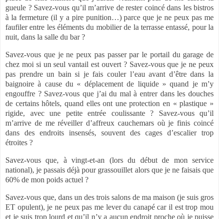
gueule ? Savez-vous qu’il m’arrive de rester coincé dans les bistros
à la fermeture (il y a pire punition…) parce que je ne peux pas me
faufiler entre les éléments du mobilier de la terrasse entassé, pour la
nuit, dans la salle du bar ?
Savez-vous que je ne peux pas passer par le portail du garage de
chez moi si un seul vantail est ouvert ? Savez-vous que je ne peux
pas prendre un bain si je fais couler l’eau avant d’être dans la
baignoire à cause du « déplacement de liquide » quand je m’y
engouffre ? Savez-vous que j’ai du mal à entrer dans les douches
de certains hôtels, quand elles ont une protection en « plastique »
rigide, avec une petite entrée coulissante ? Savez-vous qu’il
m’arrive de me réveiller d’affreux cauchemars où je finis coincé
dans des endroits insensés, souvent des cages d’escalier trop
étroites ?
Savez-vous que, à vingt-et-an (lors du début de mon service
national), je passais déjà pour grassouillet alors que je ne faisais que
60% de mon poids actuel ?
Savez-vous que, dans un des trois salons de ma maison (je suis gros
ET opulent), je ne peux pas me lever du canapé car il est trop mou
et je suis trop lourd et qu’il n’y a aucun endroit proche où je puisse