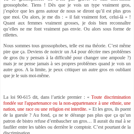
grossophobe. Tiens ! Dès que je vois un type vraiment gros,
j’espèce que les gens autour de nous se diront qu’il est plus gros
que moi. Ou alors, je me dis : « il fait vraiment fort, celui-là » !
Quant aux femmes vraiment grosses, je dois bien reconnaître
qu’elles ne me font vraiment pas envie. Ou alors sous forme de
rillettes.
Nous sommes tous grossophobes, telle est ma théorie. C’est même
pire que ça. Deviens de noircir un A4 pour décrire mes problèmes
de gros (tu y pensais à la difficulté pour changer une ampoule ?)
mais je ne pense jamais à ses propres problèmes quand je vois un
autre gros. A la limite, je peux critiquer un autre gros en oubliant
que je le suis moi-même.
La loi 90-615 dit, dans l’article premier : «
Toute discrimination
fondée sur l'appartenance ou la non-appartenance à une ethnie, une
nation, une race ou une religion est interdite.
» Et les gros, ils puent
de la gueule ? Au fond, ça ne te dérange pas plus que ça qu’un
patron de bistro refuse d’embaucher un gros… Il aurait du mal à se
faufiler entre les tables ou derrière le comptoir. C’est pourtant de la
discrimination…