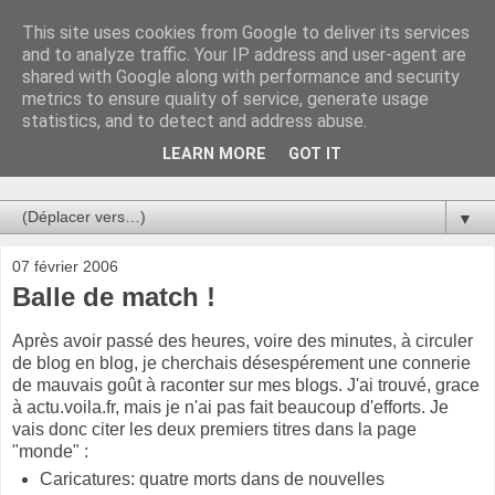
This site uses cookies from Google to deliver its services
Au bistro !
and to analyze traffic. Your IP address and user-agent are
shared with Google along with performance and security
metrics to ensure quality of service, generate usage
La connerie étant le seul chemin susceptible de nous faire
statistics, and to detect and address abuse.
entrevoir une parcelle de vérité, utilisons la par des moyens
de communication efficaces. Le temps qu'on remplisse nos
LEARN MORE
GOT IT
verres.
▼
07 février 2006
Balle de match !
Après avoir passé des heures, voire des minutes, à circuler
de blog en blog, je cherchais désespérement une connerie
de mauvais goût à raconter sur mes blogs. J'ai trouvé, grace
à actu.voila.fr, mais je n'ai pas fait beaucoup d'efforts. Je
vais donc citer les deux premiers titres dans la page
"monde" :
Caricatures: quatre morts dans de nouvelles