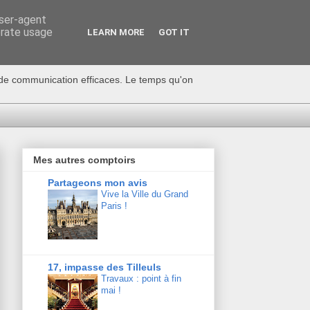
user-agent
erate usage
LEARN MORE
GOT IT
s de communication efficaces. Le temps qu'on
Mes autres comptoirs
Partageons mon avis
Vive la Ville du Grand
Paris !
17, impasse des Tilleuls
Travaux : point à fin
mai !