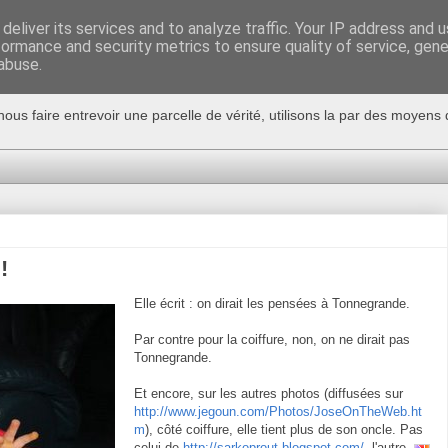
deliver its services and to analyze traffic. Your IP address and 
formance and security metrics to ensure quality of service, gen
abuse.
nous faire entrevoir une parcelle de vérité, utilisons la par des moyen
!
Elle écrit : on dirait les pensées à Tonnegrande.
Par contre pour la coiffure, non, on ne dirait pas
Tonnegrande.
Et encore, sur les autres photos (diffusées sur
http://www.jegoun.com/Photos/JoseOnTheWeb.ht
m
), côté coiffure, elle tient plus de son oncle. Pas
celui de
http://sarkoprout.blogspot.com/
, l'autre.