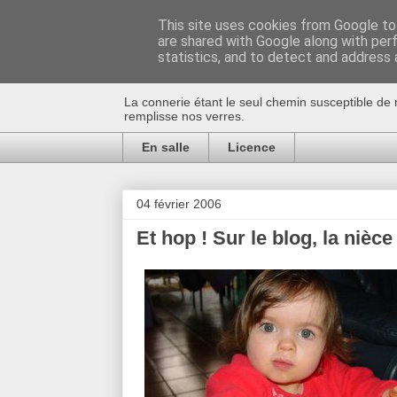
This site uses cookies from Google to 
are shared with Google along with per
Au bistro !
statistics, and to detect and address 
La connerie étant le seul chemin susceptible de 
remplisse nos verres.
En salle
Licence
04 février 2006
Et hop ! Sur le blog, la nièce 