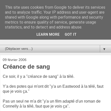
This site uses cookies from Google to deliver its services
Au bistro !
and to analyze traffic. Your IP address and user-agent are
shared with Google along with performance and security
metrics to ensure quality of service, generate usage
La connerie étant le seul chemin susceptible de nous faire
statistics, and to detect and address abuse.
entrevoir une parcelle de vérité, utilisons la par des moyens
de communication efficaces. Le temps qu'on remplisse nos
LEARN MORE
GOT IT
verres.
▼
09 février 2006
Créance de sang
Ce soir, il y a "créance de sang" à la télé.
Y'a des potes qui m'ont dit "y'a un Eastwood à la télé, faut
que je vois ça."
Pas un seul ne m'a dit "y'a un film adapté d'un roman de
Connelly à la télé, faut que je vois ça".