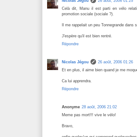
Nicolas Jégou
26 août, 2006 01:25
Celà dit, Manu il est parti en vélo relat
promotion sociale (sociale ?).
Il me rappelait un peu Tonnegrande dans sa
J'espère qu'il est bien rentré.
Répondre
Nicolas Jégou
26 août, 2006 01:26
Et en plus, il aime bien quand je me moqu
Ca lui apprendra.
Répondre
Anonyme
28 août, 2006 21:02
Meme pas mort!!! vive le vélo!
Bravo,
enfin quelqu'un qui comprend quelquechose