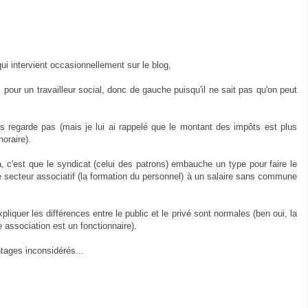
qui intervient occasionnellement sur le blog,
à, pour un travailleur social, donc de gauche puisqu'il ne sait pas qu'on peut
us regarde pas (mais je lui ai rappelé que le montant des impôts est plus
oraire).
a, c'est que le syndicat (celui des patrons) embauche un type pour faire le
e secteur associatif (la formation du personnel) à un salaire sans commune
pliquer les différences entre le public et le privé sont normales (ben oui, la
 association est un fonctionnaire).
tages inconsidérés...