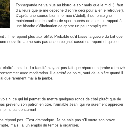
Tonnegrande ne va plus au bistro le soir mais que le midi (il faut
d’ailleurs que je me dépêche d’écrire ceci pour aller le retrouver).
D’après une source bien informée (Abdel), il se renseigne
maintenant sur les salles de sport auprès de chez lui, rapport à
une histoire d’élimination de griotte un peu compliquée.
ent : il ne répond plus aux SMS. Probable qu’il fasse la gueule du fait que
une nouvelle. Je ne sais pas si son poignet cassé est réparé et qu’elle
t cloîtré chez lui. La faculté n’ayant pas fait que réparer sa jambe a trouvé
 consommer avec modération. Il a arrêté de boire, sauf de la bière quand il
’ai que rarement mal à la jambe.
isin, ce qui lui permet de mettre quelques ronds de côté plutôt que de
 pas prévenu son patron en titre, l’aimable Jean, qui va surement apprécier
n principal concurrent !
e répond pas. C’est dramatique. Je ne sais pas s’il ouvre son brave
pte, mais j’ai un emploi du temps à organiser.