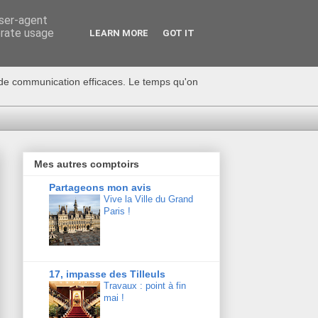
user-agent
erate usage
LEARN MORE
GOT IT
s de communication efficaces. Le temps qu'on
Mes autres comptoirs
Partageons mon avis
Vive la Ville du Grand
Paris !
17, impasse des Tilleuls
Travaux : point à fin
mai !