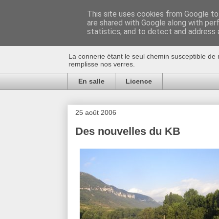
This site uses cookies from Google to 
are shared with Google along with per
Au bistro !
statistics, and to detect and address 
La connerie étant le seul chemin susceptible de 
remplisse nos verres.
En salle
Licence
25 août 2006
Des nouvelles du KB