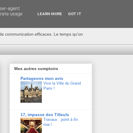
user-agent
erate usage
LEARN MORE
GOT IT
s de communication efficaces. Le temps qu'on
Mes autres comptoirs
Partageons mon avis
Vive la Ville du Grand
Paris !
17, impasse des Tilleuls
Travaux : point à fin
mai !