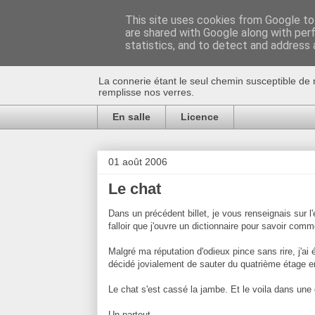
This site uses cookies from Google to 
are shared with Google along with per
Au bistro !
statistics, and to detect and address 
La connerie étant le seul chemin susceptible de 
remplisse nos verres.
En salle
Licence
01 août 2006
Le chat
Dans un précédent billet, je vous renseignais sur l'é
falloir que j'ouvre un dictionnaire pour savoir comm
Malgré ma réputation d'odieux pince sans rire, j'ai 
décidé jovialement de sauter du quatrième étage en 
Le chat s'est cassé la jambe. Et le voila dans une c
Un partout.