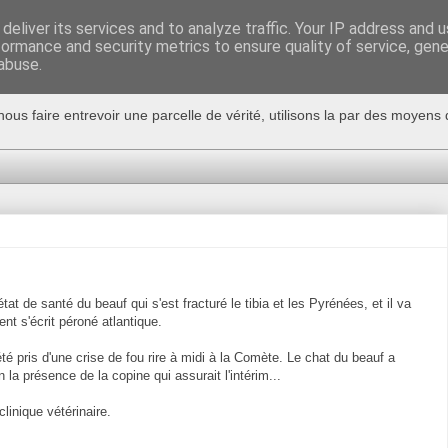
deliver its services and to analyze traffic. Your IP address and 
formance and security metrics to ensure quality of service, gen
abuse.
nous faire entrevoir une parcelle de vérité, utilisons la par des moyen
tat de santé du beauf qui s'est fracturé le tibia et les Pyrénées, et il va
ent s'écrit péroné atlantique.
été pris d'une crise de fou rire à midi à la Comète. Le chat du beauf a
la présence de la copine qui assurait l'intérim...
linique vétérinaire.