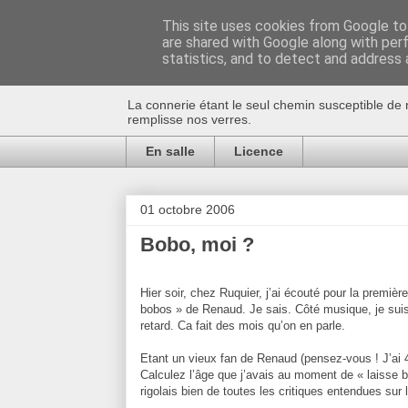
This site uses cookies from Google to 
are shared with Google along with per
Au bistro !
statistics, and to detect and address 
La connerie étant le seul chemin susceptible de 
remplisse nos verres.
En salle
Licence
01 octobre 2006
Bobo, moi ?
Hier soir, chez Ruquier, j’ai écouté pour la première
bobos » de Renaud. Je sais. Côté musique, je sui
retard. Ca fait des mois qu’on en parle.
Etant un vieux fan de Renaud (pensez-vous ! J’ai
Calculez l’âge que j’avais au moment de « laisse b
rigolais bien de toutes les critiques entendues sur