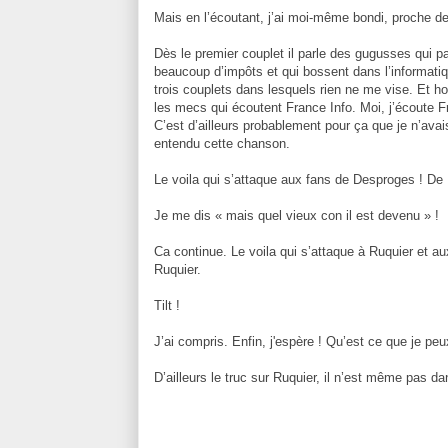
Mais en l’écoutant, j’ai moi-même bondi, proche de 
Dès le premier couplet il parle des gugusses qui p
beaucoup d’impôts et qui bossent dans l’informati
trois couplets dans lesquels rien ne me vise. Et hop
les mecs qui écoutent France Info. Moi, j’écoute F
C’est d’ailleurs probablement pour ça que je n’avai
entendu cette chanson.
Le voila qui s’attaque aux fans de Desproges ! De 
Je me dis « mais quel vieux con il est devenu » !
Ca continue. Le voila qui s’attaque à Ruquier et au
Ruquier.
Tilt !
J’ai compris. Enfin, j'espère ! Qu’est ce que je pe
D’ailleurs le truc sur Ruquier, il n’est même pas d