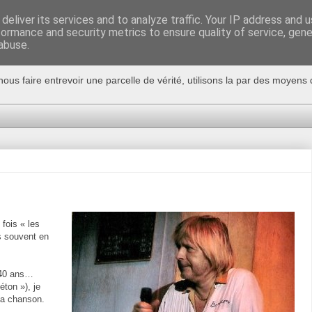
deliver its services and to analyze traffic. Your IP address and 
formance and security metrics to ensure quality of service, gen
abuse.
nous faire entrevoir une parcelle de vérité, utilisons la par des moyen
 fois « les
s souvent en
 40 ans…
éton »), je
 la chanson.