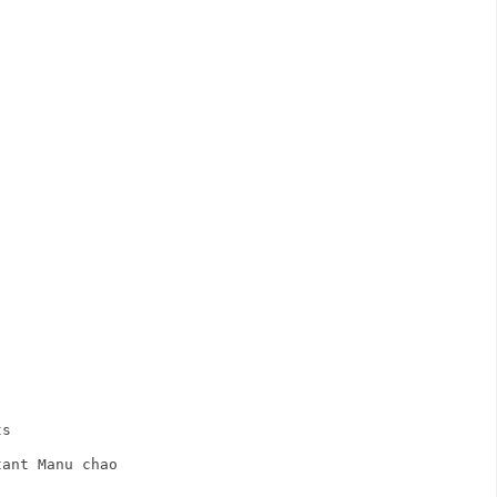
ts
tant Manu chao