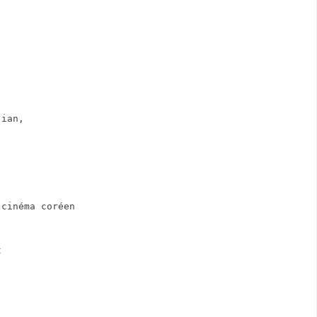
jian,
 cinéma coréen
t