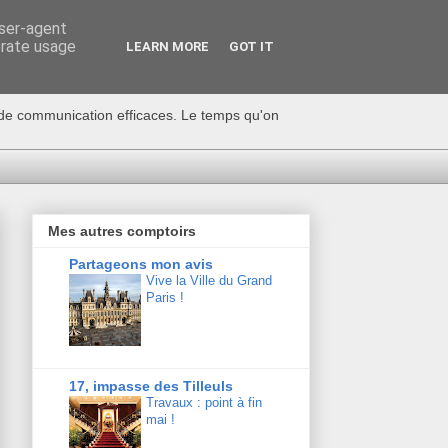
user-agent
erate usage
LEARN MORE
GOT IT
s de communication efficaces. Le temps qu'on
Mes autres comptoirs
Partageons mon avis
Vive la Ville du Grand
Paris !
17, impasse des Tilleuls
Travaux : point à fin
mai !