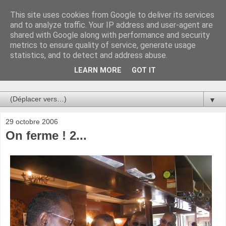
This site uses cookies from Google to deliver its services
Au bistro !
and to analyze traffic. Your IP address and user-agent are
shared with Google along with performance and security
metrics to ensure quality of service, generate usage
La connerie étant le seul chemin susceptible de nous faire
statistics, and to detect and address abuse.
entrevoir une parcelle de vérité, utilisons la par des moyens
de communication efficaces. Le temps qu'on remplisse nos
LEARN MORE
GOT IT
verres.
▼
29 octobre 2006
On ferme ! 2...