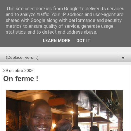
This site uses cookies from Google to deliver its services
Au bistro !
and to analyze traffic. Your IP address and user-agent are
shared with Google along with performance and security
metrics to ensure quality of service, generate usage
La connerie étant le seul chemin susceptible de nous faire
statistics, and to detect and address abuse.
entrevoir une parcelle de vérité, utilisons la par des moyens
de communication efficaces. Le temps qu'on remplisse nos
LEARN MORE
GOT IT
verres.
▼
29 octobre 2006
On ferme !