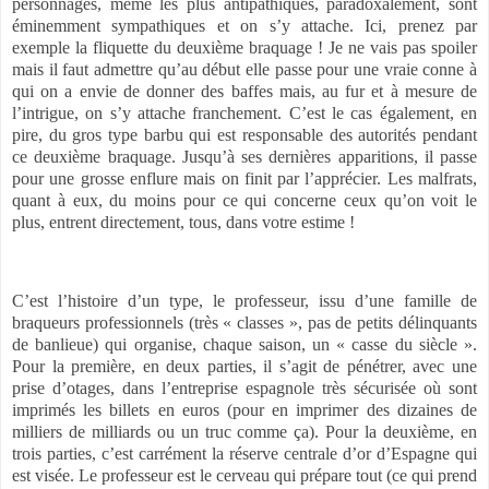
personnages, même les plus antipathiques, paradoxalement, sont
éminemment sympathiques et on s’y attache. Ici, prenez par
exemple la fliquette du deuxième braquage ! Je ne vais pas spoiler
mais il faut admettre qu’au début elle passe pour une vraie conne à
qui on a envie de donner des baffes mais, au fur et à mesure de
l’intrigue, on s’y attache franchement. C’est le cas également, en
pire, du gros type barbu qui est responsable des autorités pendant
ce deuxième braquage. Jusqu’à ses dernières apparitions, il passe
pour une grosse enflure mais on finit par l’apprécier. Les malfrats,
quant à eux, du moins pour ce qui concerne ceux qu’on voit le
plus, entrent directement, tous, dans votre estime !
C’est l’histoire d’un type, le professeur, issu d’une famille de
braqueurs professionnels (très « classes », pas de petits délinquants
de banlieue) qui organise, chaque saison, un « casse du siècle ».
Pour la première, en deux parties, il s’agit de pénétrer, avec une
prise d’otages, dans l’entreprise espagnole très sécurisée où sont
imprimés les billets en euros (pour en imprimer des dizaines de
milliers de milliards ou un truc comme ça). Pour la deuxième, en
trois parties, c’est carrément la réserve centrale d’or d’Espagne qui
est visée. Le professeur est le cerveau qui prépare tout (ce qui prend