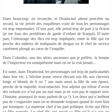
Dans beaucoup, en revanche, et Deadwind atteint peut-être un
record, la vie privée des enquêteurs voire de tous les personnages
est trop importantes. D’une part, elle prend trop de part à la fiction
(je me fous des problèmes de garde d’enfant de Karppi). D’autre
part, l’entourage des flics est trop impliquée, entre la fille qui est
proche des milieux de trafiquants de drogue ou le chef de service
carrément plongé au cœur de l’enquête.
Dans Columbo, une des séries anciennes que je préfère, la femme
de l’inspecteur est omniprésente mais on ne la voit jamais…
En outre, dans Deadwind, les personnages ont trop de particularités
dans leur vie. L’héroïne jeune veuve élevant son fils aux cheveux
longs et blonds de 6 ou 7 ans mais aussi la fille de son époux,
proche de la majorité, toxicomachin. Son adjoint qui refuse d’avoir
des enfants (ce n’est pas un mal mais je ne vois pas le rapport avec
l’histoire, pourquoi ils nous parlent de ça ?). Les deux qui n’arrêtent
pas de s’engueuler mais on se demande toujours quand ils vont finir
par forniquer. La mairesse chef d’un part politique écolo qui élève
sa fille aveugle. Le chef flic qui reçoit sa fille qu’il n’a pas vu