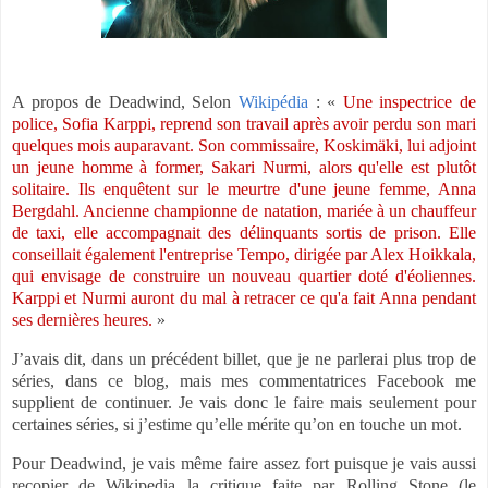
A propos de Deadwind, Selon
Wikipédia
: «
Une inspectrice de
police, Sofia Karppi, reprend son travail après avoir perdu son mari
quelques mois auparavant. Son commissaire, Koskimäki, lui adjoint
un jeune homme à former, Sakari Nurmi, alors qu'elle est plutôt
solitaire. Ils enquêtent sur le meurtre d'une jeune femme, Anna
Bergdahl. Ancienne championne de natation, mariée à un chauffeur
de taxi, elle accompagnait des délinquants sortis de prison. Elle
conseillait également l'entreprise Tempo, dirigée par Alex Hoikkala,
qui envisage de construire un nouveau quartier doté d'éoliennes.
Karppi et Nurmi auront du mal à retracer ce qu'a fait Anna pendant
ses dernières heures.
»
J’avais dit, dans un précédent billet, que je ne parlerai plus trop de
séries, dans ce blog, mais mes commentatrices Facebook me
supplient de continuer. Je vais donc le faire mais seulement pour
certaines séries, si j’estime qu’elle mérite qu’on en touche un mot.
Pour Deadwind, je vais même faire assez fort puisque je vais aussi
recopier de Wikipedia la critique faite par Rolling Stone (le