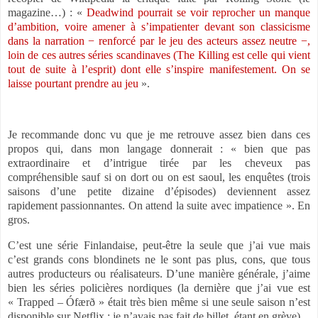
magazine…) : «
Deadwind pourrait se voir reprocher un manque
d’ambition, voire amener à s’impatienter devant son classicisme
dans la narration − renforcé par le jeu des acteurs assez neutre −,
loin de ces autres séries scandinaves (The Killing est celle qui vient
tout de suite à l’esprit) dont elle s’inspire manifestement. On se
laisse pourtant prendre au jeu
».
Je recommande donc vu que je me retrouve assez bien dans ces
propos qui, dans mon langage donnerait : « bien que pas
extraordinaire et d’intrigue tirée par les cheveux pas
compréhensible sauf si on dort ou on est saoul, les enquêtes (trois
saisons d’une petite dizaine d’épisodes) deviennent assez
rapidement passionnantes. On attend la suite avec impatience ». En
gros.
C’est une série Finlandaise, peut-être la seule que j’ai vue mais
c’est grands cons blondinets ne le sont pas plus, cons, que tous
autres producteurs ou réalisateurs. D’une manière générale, j’aime
bien les séries policières nordiques (la dernière que j’ai vue est
« Trapped – Ófærð » était très bien même si une seule saison n’est
disponible sur Netflix ; je n’avais pas fait de billet, étant en grève).